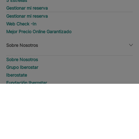
5 Estrellas
Gestionar mi reserva
Gestionar mi reserva
Web Check -In
Mejor Precio Online Garantizado
Sobre Nosotros
Sobre Nosotros
Grupo Iberostar
Iberostate
Fundación Iberostar
The-Club
BUSCAR
Llamar
Quiénes somos
Expansión
RSC
Sala de prensa
Sostenibilidad