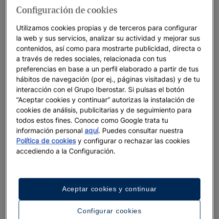
todos los tratamientos especiales ofrecidos por nuestro
Configuración de cookies
equipo, así como los
exclusivos tours VIP
que están a tu
Utilizamos cookies propias y de terceros para configurar
disposición.
la web y sus servicios, analizar su actividad y mejorar sus
contenidos, así como para mostrarte publicidad, directa o
a través de redes sociales, relacionada con tus
preferencias en base a un perfil elaborado a partir de tus
hábitos de navegación (por ej., páginas visitadas) y de tu
interacción con el Grupo Iberostar. Si pulsas el botón
¿Qué ofrecen los resorts de 5 estrellas de
“Aceptar cookies y continuar” autorizas la instalación de
en México de Iberostar?
cookies de análisis, publicitarias y de seguimiento para
todos estos fines. Conoce como Google trata tu
En Iberostar, sabemos que las vacaciones perfectas no solo
información personal
aquí
. Puedes consultar nuestra
dependen del destino, sino de algo más importante aún, del
Política de cookies
y configurar o rechazar las cookies
alojamiento y el servicio. Por esa razón, te ofrecemos los
accediendo a la Configuración.
mejores resorts de cinco estrellas en México, ubicados en
algunos de los destinos turísticos más espectaculares.
Aceptar cookies y continuar
También entendemos que las vacaciones perfectas pueden
significar cosas muy diferentes para distintas personas. Para
Configurar cookies
algunos, las vacaciones significan descanso, paz y