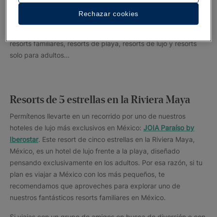
tranquilidad. Para otros, las vacaciones perfectas requieren
Rechazar cookies
actividades sin parar, emoción y fiestas. Por esa razón,
nuestros resorts de 5 estrellas en México son muy diversos:
resorts familiares, resorts de playa, resorts de lujo y resorts
solo para adultos…
Resorts de 5 estrellas en la Riviera Maya
Permítenos llevarte en un recorrido por uno de nuestros
hoteles de lujo más exclusivos en México:
JOIA Paraíso by
Iberostar
. Este resort de cinco estrellas en la Riviera Maya,
México, es un hotel de lujo frente a la playa, diseñado
pensando exclusivamente en los adultos. Por esa razón, si tu
plan es viajar a México con los más pequeños, te
recomendamos que aproveches para explorar uno de
nuestros fantásticos resorts familiares en México.
Si viajas con un grupo de amigos en busca de diversión o con