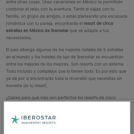
entre otras cosas. Unas vacaciones en México te permitirán
combinar el relax con la aventura. Tanto si viajas con tu
familia, un grupo de amigos, o estás planeando una escapada
romántica con tu pareja, encontrarás el
resort de cinco
estrellas en México de Iberostar
que se adapte a tus
necesidades.
El país alberga algunos de los mejores hoteles de 5 estrellas
en el mundo y los hoteles de lujo de Iberostar se encuentran
entre los mejores de los mejores. Son resorts con un sistema
Todo Incluido y complejos que lo tienen todo. Es por esto que
ya de por sí encontrarás toda la diversión que necesitas sin
moverte de tu resort.
¿Sabes para qué más son perfectos los resorts de cinco
estrellas de Iberostar en México? Para planificar una boda de
ensueño y/o para pasar la luna de miel más inolvidable.
A continuación, conocerás todas las ventajas de elegir los
resorts Iberostar para tus vacaciones en el Caribe, incluidos