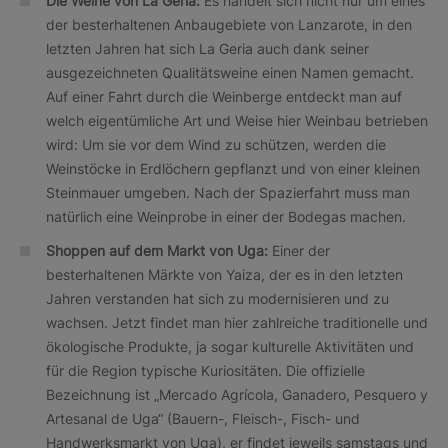
Die Weine von La Geria:
Es handelt sich nicht nur um eines
der besterhaltenen Anbaugebiete von Lanzarote, in den
letzten Jahren hat sich La Geria auch dank seiner
ausgezeichneten Qualitätsweine einen Namen gemacht.
Auf einer Fahrt durch die Weinberge entdeckt man auf
welch eigentümliche Art und Weise hier Weinbau betrieben
wird: Um sie vor dem Wind zu schützen, werden die
Weinstöcke in Erdlöchern gepflanzt und von einer kleinen
Steinmauer umgeben. Nach der Spazierfahrt muss man
natürlich eine Weinprobe in einer der Bodegas machen.
Shoppen auf dem Markt von Uga:
Einer der
besterhaltenen Märkte von Yaiza, der es in den letzten
Jahren verstanden hat sich zu modernisieren und zu
wachsen. Jetzt findet man hier zahlreiche traditionelle und
ökologische Produkte, ja sogar kulturelle Aktivitäten und
für die Region typische Kuriositäten. Die offizielle
Bezeichnung ist „Mercado Agrícola, Ganadero, Pesquero y
Artesanal de Uga“ (Bauern-, Fleisch-, Fisch- und
Handwerksmarkt von Uga), er findet jeweils samstags und