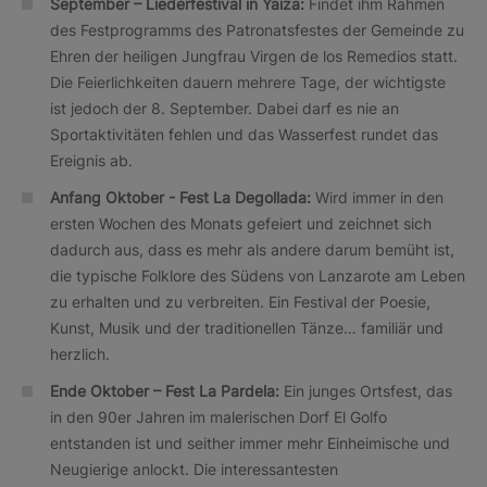
September – Liederfestival in Yaiza:
Findet ihm Rahmen
des Festprogramms des Patronatsfestes der Gemeinde zu
Ehren der heiligen Jungfrau Virgen de los Remedios statt.
Die Feierlichkeiten dauern mehrere Tage, der wichtigste
ist jedoch der 8. September. Dabei darf es nie an
Sportaktivitäten fehlen und das Wasserfest rundet das
Ereignis ab.
Anfang Oktober - Fest La Degollada:
Wird immer in den
ersten Wochen des Monats gefeiert und zeichnet sich
dadurch aus, dass es mehr als andere darum bemüht ist,
die typische Folklore des Südens von Lanzarote am Leben
zu erhalten und zu verbreiten. Ein Festival der Poesie,
Kunst, Musik und der traditionellen Tänze… familiär und
herzlich.
Ende Oktober – Fest La Pardela:
Ein junges Ortsfest, das
in den 90er Jahren im malerischen Dorf El Golfo
entstanden ist und seither immer mehr Einheimische und
Neugierige anlockt. Die interessantesten