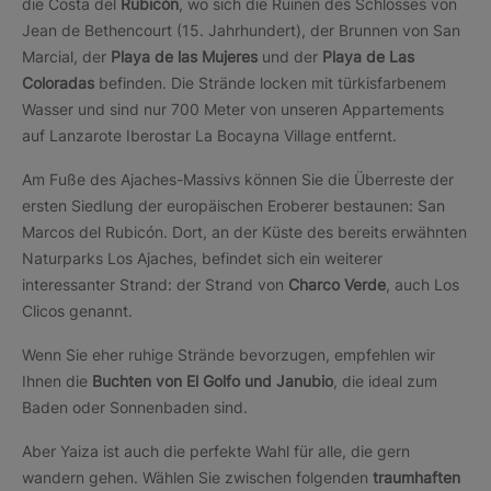
die Costa del
Rubicón
, wo sich die Ruinen des Schlosses von
Jean de Bethencourt (15. Jahrhundert), der Brunnen von San
Marcial, der
Playa de las Mujeres
und der
Playa de Las
Coloradas
befinden. Die Strände locken mit türkisfarbenem
Wasser und sind nur 700 Meter von unseren Appartements
auf Lanzarote Iberostar La Bocayna Village entfernt.
Am Fuße des Ajaches-Massivs können Sie die Überreste der
ersten Siedlung der europäischen Eroberer bestaunen: San
Marcos del Rubicón. Dort, an der Küste des bereits erwähnten
Naturparks Los Ajaches, befindet sich ein weiterer
interessanter Strand: der Strand von
Charco Verde
, auch Los
Clicos genannt.
Wenn Sie eher ruhige Strände bevorzugen, empfehlen wir
Ihnen die
Buchten von El Golfo und Janubio
, die ideal zum
Baden oder Sonnenbaden sind.
Aber Yaiza ist auch die perfekte Wahl für alle, die gern
wandern gehen. Wählen Sie zwischen folgenden
traumhaften