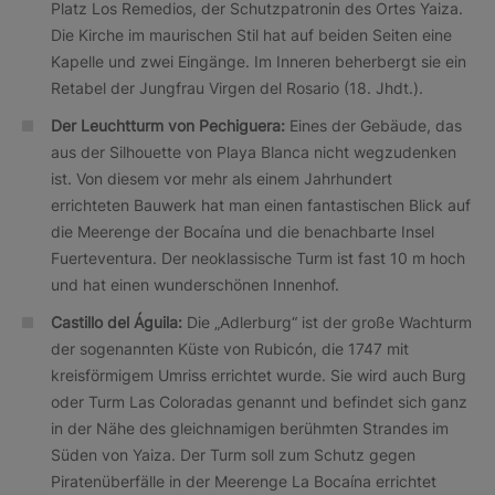
Platz Los Remedios, der Schutzpatronin des Ortes Yaiza.
Die Kirche im maurischen Stil hat auf beiden Seiten eine
Kapelle und zwei Eingänge. Im Inneren beherbergt sie ein
Retabel der Jungfrau Virgen del Rosario (18. Jhdt.).
Der Leuchtturm von Pechiguera:
Eines der Gebäude, das
aus der Silhouette von Playa Blanca nicht wegzudenken
ist. Von diesem vor mehr als einem Jahrhundert
errichteten Bauwerk hat man einen fantastischen Blick auf
die Meerenge der Bocaína und die benachbarte Insel
Fuerteventura. Der neoklassische Turm ist fast 10 m hoch
und hat einen wunderschönen Innenhof.
Castillo del Águila:
Die „Adlerburg“ ist der große Wachturm
der sogenannten Küste von Rubicón, die 1747 mit
kreisförmigem Umriss errichtet wurde. Sie wird auch Burg
oder Turm Las Coloradas genannt und befindet sich ganz
in der Nähe des gleichnamigen berühmten Strandes im
Süden von Yaiza. Der Turm soll zum Schutz gegen
Piratenüberfälle in der Meerenge La Bocaína errichtet