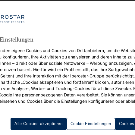
s was Sie für Ihren Urlaub brauc
hre Erwartungen übertrifft. Und selbstverständlich auch di
en Momente des Jahres teilen, den Sie zu einem unvergess
Einstellungen
lässt diesen Wunsch von einem Familienurlaub wahr 
nden eigene Cookies und Cookies von Drittanbietern, um die Websit
u konfigurieren, Ihre Aktivitäten zu analysieren und deren Inhalte zu
 stets höchster Komfort und zu bestimmten Zeiten des J
Ihnen – direkt oder über soziale Netzwerke – Werbung anzuzeigen, 
 jeweiligen Reiseziels). In unseren Hotels und Resort
erenzen basiert. Hierfür wird ein Profil erstellt, das Ihre Surfgewohnhe
Seiten) und Ihre Interaktion mit der Iberostar-Gruppe berücksichtigt
chaltfläche „Cookies akzeptieren und fortfahren“ klicken, autorisieren
ere Familienhotels in direkter Strandlage sowie alle von u
ion von Analyse-, Werbe- und Tracking-Cookies für all diese Zwecke. 
 Google Ihre personenbezogenen Daten verarbeitet. Sie können unse
einsehen und Cookies über die Einstellungen konfigurieren oder able
Alle Cookies akzeptieren
Cookie-Einstellungen
Cookies
TION Kinder in Begleitung von 2 Erwachsenen übernachten kost
n Terminen. Iberostar behält sich das Recht vor, die Aktion ganz ode