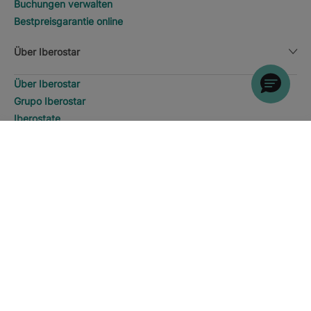
Buchungen verwalten
Bestpreisgarantie online
Über Iberostar
Über Iberostar
Grupo Iberostar
Iberostate
Fundación Iberostar
SUCHEN
Anrufen
The-Club
Wer sind wir
Expansion
Soziales Engagement
Presseraum
Nachhaltigkeit
Kontaktieren Sie uns