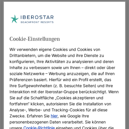
Welche Art von romantischem Kurzurlaub
möchten Sie erleben?
Es gibt so viele Arten von romantischen Kurzurlauben, wie es
Cookie-Einstellungen
Paare gibt. Die Wahl hängt von Ihrem Geschmack, Ihren
Hobbys und individuellen Wünschen ab.
Wir verwenden eigene Cookies und Cookies von
Bei Iberostar sind wir uns in diesem Punkt einig, deshalb
Drittanbietern, um die Website und ihre Dienste zu
konfigurieren, Ihre Aktivitäten zu analysieren und deren
haben wir
verschiedene Ideen für romantische Kurzurlaube
Inhalte zu verbessern sowie um Ihnen – direkt oder über
vorbereitet, damit Sie das finden, was am besten zu Ihnen
soziale Netzwerke – Werbung anzuzeigen, die auf Ihren
passt.
Präferenzen basiert. Hierfür wird ein Profil erstellt, das
Ihre Surfgewohnheiten (z. B. besuchte Seiten) und Ihre
Sind Sie auf der Suche nach Sonne und Strand?
Dann ist
Interaktion mit der Iberostar-Gruppe berücksichtigt. Wenn
ein romantischer Strandurlaub in unseren romantischen
Sie auf die Schaltfläche „Cookies akzeptieren und
Hotels am Meer die beste Wahl.
fortfahren“ klicken, autorisieren Sie die Installation von
Analyse-, Werbe- und Tracking-Cookies für all diese
Sind Sie auf der Suche nach mehr Zweisamkeit und
Zwecke. Erfahren Sie
hier
, wie Google Ihre
Glamour?
Ein Aufenthalt in unseren Luxus- oder
personenbezogenen Daten verarbeitet. Sie können
Erwachsenenhotels wartet auf Sie.
unsere
Cookie-Richtlinie
einsehen und Cookies über die