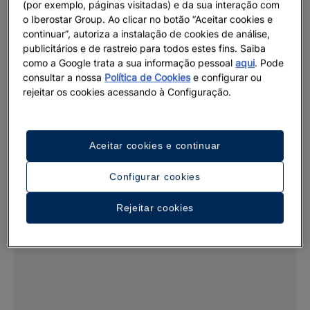
(por exemplo, páginas visitadas) e da sua interação com
Até 40% d
o Iberostar Group. Ao clicar no botão “Aceitar cookies e
Novo hotel: Ibe
continuar”, autoriza a instalação de cookies de análise,
publicitários e de rastreio para todos estes fins. Saiba
Ver mais
como a Google trata a sua informação pessoal
aqui
. Pode
Até 30% de desconto em hotéis selecionados
consultar a nossa
Política de Cookies
e configurar ou
Ofertas de última hora
rejeitar os cookies acessando à Configuração.
Ver mais
Aceitar cookies e continuar
Configurar cookies
Rejeitar cookies