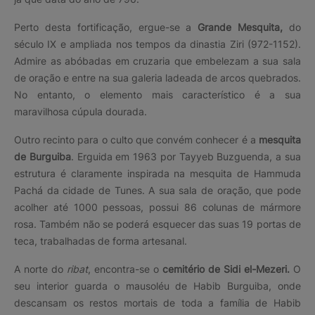
Perto desta fortificação, ergue-se a
Grande Mesquita,
do
século IX e ampliada nos tempos da dinastia Ziri (972-1152).
Admire as abóbadas em cruzaria que embelezam a sua sala
de oração e entre na sua galeria ladeada de arcos quebrados.
No entanto, o elemento mais característico é a sua
maravilhosa cúpula dourada.
Outro recinto para o culto que convém conhecer é a
mesquita
de Burguiba
. Erguida em 1963 por Tayyeb Buzguenda, a sua
estrutura é claramente inspirada na mesquita de Hammuda
Pachá da cidade de Tunes. A sua sala de oração, que pode
acolher até 1000 pessoas, possui 86 colunas de mármore
rosa. Também não se poderá esquecer das suas 19 portas de
teca, trabalhadas de forma artesanal.
A norte do
ribat
, encontra-se o
cemitério de Sidi el-Mezeri.
O
seu interior guarda o mausoléu de Habib Burguiba, onde
descansam os restos mortais de toda a família de Habib