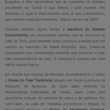
Burguiba, o líder nacionalista que se converteu no primeiro
presidente da Tunísia e que liderou o país durante três
décadas. O lugar é relativamente novo, já que o mandatário,
que também está aqui enterrado, faleceu no ano de 2000.
Dedique também algum tempo à
sepultura do Soldado
Desconhecido,
um monumento simples que se encontra na
calle de Tunis, precisamente onde começa a avenida que nos
conduz ao mausoléu de Habib Burguiba. Aqui, presta-se
homenagem aos combatentes tunisinos que morreram a lutar
pela independência do país. O conjunto é coroado por uma
sóbria cúpula branca.
Em relação aos museus de Monastir, aconselhamo-lo a visitar
o
Museu do Traje Tradicional,
situado em frente à entrada da
mesquita de Burguida. As suas salas mostram as
indumentárias tradicionais da Tunísia, assim como uma
abundante coleção de vestidos de noiva e de joalharia. Por
outro lado, na calle de Trabelsia encontra-se o Musée du
Mouvement National ou
Museu do Movimento Nacional
,