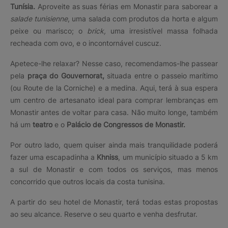
Tunísia.
Aproveite as suas férias em Monastir para saborear a
salade tunisienne
, uma salada com produtos da horta e algum
peixe ou marisco; o
brick,
uma irresistível massa folhada
recheada com ovo, e o incontornável cuscuz.
Apetece-lhe relaxar? Nesse caso, recomendamos-lhe passear
pela
praça do Gouvernorat,
situada entre o passeio marítimo
(ou Route de la Corniche) e a medina. Aqui, terá à sua espera
um centro de artesanato ideal para comprar lembranças em
Monastir antes de voltar para casa. Não muito longe, também
há um
teatro
e o
Palácio de Congressos de Monastir.
Por outro lado, quem quiser ainda mais tranquilidade poderá
fazer uma escapadinha a
Khniss
, um município situado a 5 km
a sul de Monastir e com todos os serviços, mas menos
concorrido que outros locais da costa tunisina.
A partir do seu hotel de Monastir, terá todas estas propostas
ao seu alcance. Reserve o seu quarto e venha desfrutar.