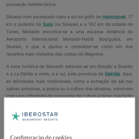
povoação mediterrânica.
Situada num escarpado cabo a sul do golfo de
Hammamet
, 17
km a sudeste de
Susa
(ou Sousse) e a 162 km da cidade de
Tunes, Monastir encontra-se a uma escassa distância do
Aeroporto Internacional Monastir-Habib Bourguiba, em
Skanès, o que a ajudou a consolidar-se como um dos
recantos mais visitados das costas do Magrebe.
A zona turística de Monastir estende-se em direção a Skanès
e a La Dkhila a norte, e a sul, pela província de
Mahdia
. Aqui,
as atividades mais tradicionais, como a extração de sal nas
salinas próximas, a pesca ou o cultivo das oliveiras, convivem
com uma infinidade de propostas de cultura e lazer que farão
com que as suas férias na
Tunísia
sejam uma vivência
singular.
Configuração de cookies