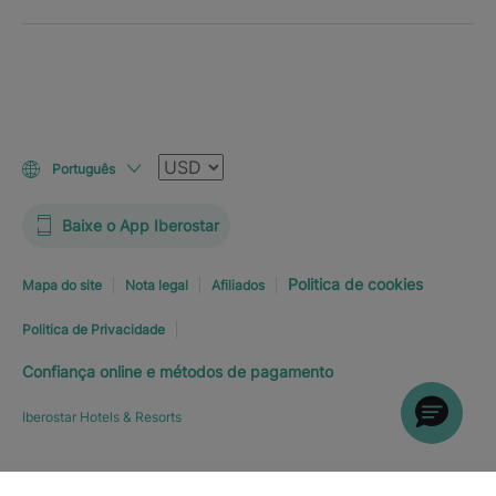
Moeda
Português
Baixe o App Iberostar
Politica de cookies
Mapa do site
Nota legal
Afiliados
Politica de Privacidade
Confiança online e métodos de pagamento
Iberostar Hotels & Resorts