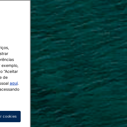
iços,
strar
erências
r exemplo,
o “Aceitar
 e de
essoal
aqui
.
s acessando
ar cookies