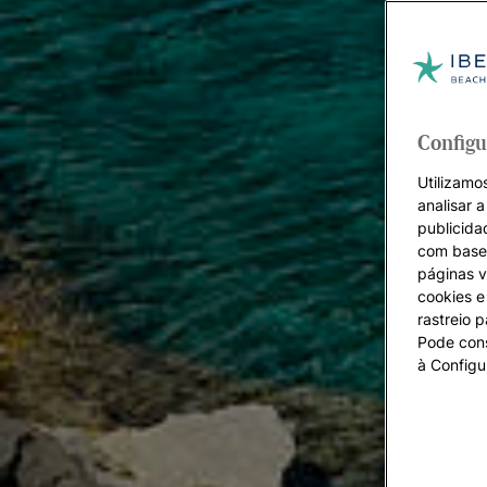
Configu
Utilizamos
analisar 
publicida
com base 
páginas v
cookies e 
rastreio 
Pode cons
à Configu