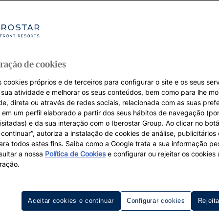
ração de cookies
 cookies próprios e de terceiros para configurar o site e os seus serv
a sua atividade e melhorar os seus conteúdos, bem como para lhe mo
de, direta ou através de redes sociais, relacionada com as suas pref
em um perfil elaborado a partir dos seus hábitos de navegação (po
isitadas) e da sua interação com o Iberostar Group. Ao clicar no botã
continuar”, autoriza a instalação de cookies de análise, publicitários
para todos estes fins. Saiba como a Google trata a sua informação p
ultar a nossa
Política de Cookies
e configurar ou rejeitar os cookie
éis Tudo Incluído em Fuerteven
ração.
nsar em desfrutar. Os nossos
hotéis Tudo Incluído em Fuer
as que permitem ligar-se à essência da ilha. Praias infini
Aceitar cookies e continuar
Configurar cookies
Rejeit
gens únicas criam o ambiente ideal para relaxar com total