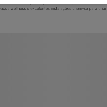
rteventura com propostas pensadas
tanto para famílias como
paços wellness e excelentes instalações unem-se para cria