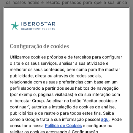
os nossos hotéis e resorts: pensados para que a sua única
preocupação seja desfrutar dos seus dias de descanso em
família.
Prepare-se para descobrir todos os hotéis familiares em
frente à praia, assim como todas as vantagens que lhe
oferecem.
Configuração de cookies
Utilizamos cookies próprios e de terceiros para configurar
o site e os seus serviços, analisar a sua atividade e
melhorar os seus conteúdos, bem como para lhe mostrar
CONDIÇÕES DA CAMPANHA ESTADIA DE CRIANÇAS GRÁTIS
publicidade, direta ou através de redes sociais,
Crianças acompanhadas por 2 adultos com estadia gratuita
relacionada com as suas preferências com base em um
apenas em quartos selecionados. Promoção sujeita a
perfil elaborado a partir dos seus hábitos de navegação
disponibilidade nas datas indicadas. A Iberostar reserva-se o
(por exemplo, páginas visitadas) e da sua interação com
direito de modificar ou cancelar parte ou a totalidade da
o Iberostar Group. Ao clicar no botão “Aceitar cookies e
promoção.
continuar”, autoriza a instalação de cookies de análise,
publicitários e de rastreio para todos estes fins. Saiba
como a Google trata a sua informação pessoal
aqui
. Pode
consultar a nossa
Política de Cookies
e configurar ou
CONDIÇÕES VERÃO 2026
rejeitar os cookies acessando à Configuração.