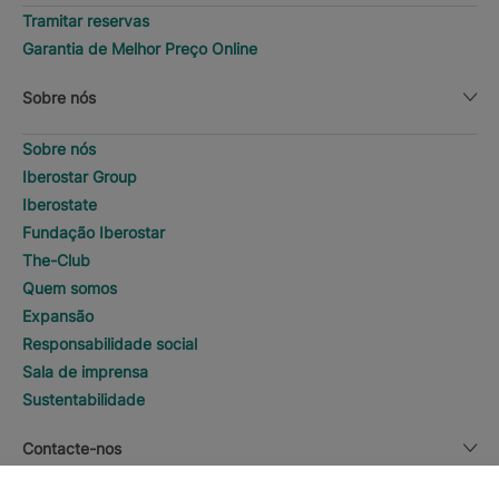
Tramitar reservas
Garantia de Melhor Preço Online
Sobre nós
Sobre nós
Iberostar Group
Iberostate
Fundação Iberostar
The-Club
Quem somos
Expansão
Responsabilidade social
Sala de imprensa
Sustentabilidade
Contacte-nos