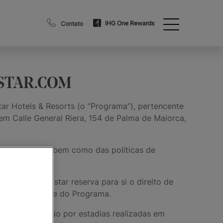
IHG One Rewards
Contato
OSTAR.COM
tar Hotels & Resorts (o “Programa”), pertencente
 Calle General Riera, 154 de Palma de Maiorca,
 e Condições, bem como das políticas de
á que o Iberostar reserva para si o direito de
que fazem parte do Programa.
comercialização por estadias realizadas em