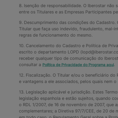
8. Isenção de responsabilidade. O Iberostar não 
entre os Titulares e as Empresas Participantes p
9. Descumprimento das condições do Cadastro. O I
Titular que faça uso indevido, fraudulento, mal
regras de funcionamento do mesmo.
10. Cancelamento do Cadastro e Política de Priv
escrito o departamento LOPD (lopd@iberostar.com)
receber qualquer tipo de comunicação do Iberost
consultar a
.
Política de Privacidade do Programa aqui
12. Fiscalização. O Titular e/ou o beneficiário 
e vantagens a ele associados, pelos quais nem o
13. Legislação aplicável e jurisdição. Estes Ter
legislação espanhola e estão sujeitos, quando co
o RDL 1/2007, de 16 de novembro de 2007, que a
complementares; a Diretiva 97/7/CEE, de 20 de m
em todo caso, o Regulamento Geral sobre a Prot