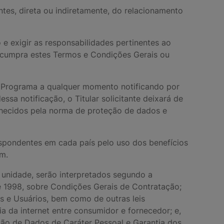
ntes, direta ou indiretamente, do relacionamento
e exigir as responsabilidades pertinentes ao
escumpra estes Termos e Condições Gerais ou
no Programa a qualquer momento notificando por
sa notificação, o Titular solicitante deixará de
nhecidos pela norma de proteção de dados e
respondentes em cada país pelo uso dos benefícios
am.
a unidade, serão interpretados segundo a
de 1998, sobre Condições Gerais de Contratação;
s e Usuários, bem como de outras leis
a da internet entre consumidor e fornecedor; e,
ão de Dados de Caráter Pessoal e Garantia dos