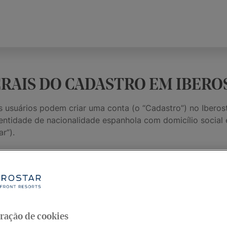
ERAIS DO CADASTRO EM IBER
os usuários podem criar uma conta (o “Cadastro”) no Iberos
dade de nacionalidade espanhola com domicílio social em
r”).
 banco de dados pressupõe total aceitação destes Termos
cíficas do Iberostar Hotels & Resorts.
Condições antes de formalizar e aproveitar cada reserva, j
momento — estes Termos e Condições, bem como os hotéis 
 as campanhas e reservas efetuadas em qualquer canal de 
ração de cookies