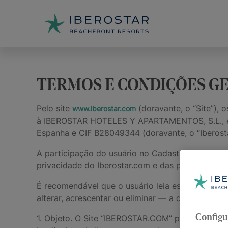
TERMOS E CONDIÇÕES G
Pelo site
(doravante, o “Site”), 
www.iberostar.com
à IBEROSTAR HOTELES Y APARTAMENTOS, S.L., enti
Espanha e CIF B28049344 (doravante, o “Iberosta
A participação do usuário no Cadastro em nosso
privacidade do Iberostar.com e das políticas espe
É recomendável que o usuário leia estes Termos e 
alterar, acrescentar ou eliminar — a qualquer 
1. Objeto. O Site “IBEROSTAR.COM” personalizará
Configu