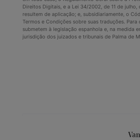
Direitos Digitais, e a Lei 34/2002, de 11 de jul
resultem de aplicação; e, subsidiariamente, o C
Termos e Condições sobre suas traduções. Para q
submetem à legislação espanhola e, na medida 
jurisdição dos juizados e tribunais de Palma de 
Seu endereço de e-mail
Aceito a
e os
Van
Política de Privacidade
Termos e Con