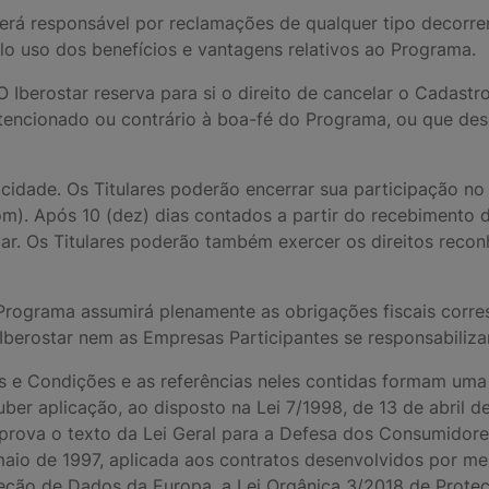
será responsável por reclamações de qualquer tipo decorre
elo uso dos benefícios e vantagens relativos ao Programa.
berostar reserva para si o direito de cancelar o Cadastro 
-intencionado ou contrário à boa-fé do Programa, ou que d
acidade. Os Titulares poderão encerrar sua participação 
. Após 10 (dez) dias contados a partir do recebimento des
ar. Os Titulares poderão também exercer os direitos reco
do Programa assumirá plenamente as obrigações fiscais cor
 Iberostar nem as Empresas Participantes se responsabiliz
mos e Condições e as referências neles contidas formam um
uber aplicação, ao disposto na Lei 7/1998, de 13 de abril 
prova o texto da Lei Geral para a Defesa dos Consumidore
aio de 1997, aplicada aos contratos desenvolvidos por mei
eção de Dados da Europa, a Lei Orgânica 3/2018 de Proteç