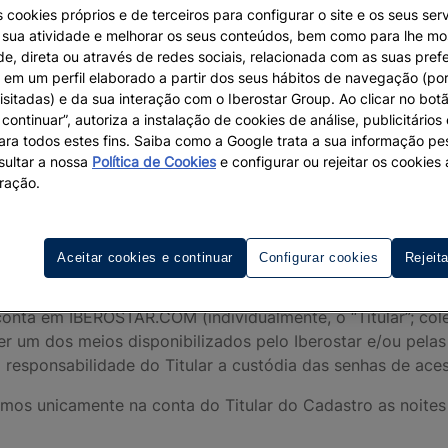
ceto Cuba (individualmente, o “Hotel Iberostar”; coletivamen
 cookies próprios e de terceiros para configurar o site e os seus serv
a sua atividade e melhorar os seus conteúdos, bem como para lhe mo
pantes” são as entidades pertencentes ou vinculadas ao Ib
de, direta ou através de redes sociais, relacionada com as suas pref
 meio do Site e de demais canais de comercialização.
em um perfil elaborado a partir dos seus hábitos de navegação (po
isitadas) e da sua interação com o Iberostar Group. Ao clicar no botã
or no programa de fidelização “IHG One Rewards”, propried
continuar”, autoriza a instalação de cookies de análise, publicitários
s termos e condições gerais do referido Programa, segu
para todos estes fins. Saiba como a Google trata a sua informação p
eserva, Reserva, e inclusive durante a estadia no hotel, o U
ultar a nossa
Política de Cookies
e configurar ou rejeitar os cookie
lquer sociedade pertencente ao Iberostar Group) não é re
ração.
ia expressamente a qualquer ação ou reclamação contra a 
ecomenda a leitura dos termos e condições do Programa ant
esentes condições de acesso ao Programa e torna-se o únic
Aceitar cookies e continuar
Configurar cookies
Rejeit
em hotéis Iberostar selecionados.
conta em IBEROSTAR.COM (individualmente, o “Titular”; colet
r um dos meios disponibilizados pelo Iberostar e/ou pelas
o responsabilidade do Titular a custódia das senhas de a
remos unicamente na conta do Titular do Cadastro as noite