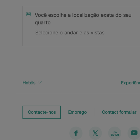
Inscreva-se
Você escolhe a localização exata do seu
quarto
Obrigado por se inscrever!
Selecione o andar e as vistas
Verifique sua caixa de entrada para confirmar se
Hotéis
Experiên
Contacte-nos
Emprego
Contact formular