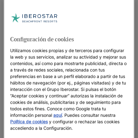
Iberostar Waves Cozumel
HASTA
45
%
RIVIERA MAYA
Configuración de cookies
JOIA Paraíso by Iberostar
Utilizamos cookies propias y de terceros para configurar
HASTA
50
%
la web y sus servicios, analizar su actividad y mejorar sus
contenidos, así como para mostrarte publicidad, directa o
a través de redes sociales, relacionada con tus
Miami: el escenario de las grandes
preferencias en base a un perfil elaborado a partir de tus
citas... y de tus vacaciones
hábitos de navegación (por ej., páginas visitadas) y de tu
interacción con el Grupo Iberostar. Si pulsas el botón
HASTA
35
%
“Aceptar cookies y continuar” autorizas la instalación de
cookies de análisis, publicitarias y de seguimiento para
todos estos fines. Conoce como Google trata tu
Iberostar Waves Punta Cana
información personal
aquí
. Puedes consultar nuestra
HASTA
45
%
Política de cookies
y configurar o rechazar las cookies
accediendo a la Configuración.
IBEROSTAR WAVES QUETZAL - RIVIERA MAYA