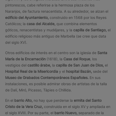
pintorescos, cabe referirse a la hermosa plaza de los
Naranjos, de factura renacentista. A su alrededor, se alzan el
edificio del Ayuntamiento,
construido en 1568 por los Reyes
Católicos; la
casa del Alcalde,
que combina elementos
góticos, renacentistas y mudéjares, y la
capilla de Santiago,
el
edificio religioso más antiguo de Marbella (se cree que data
del siglo XV).
Otros edificios de interés en el centro son la iglesia de
Santa
María de la Encarnación
(1618), la
Casa del Roque
, los
vestigios del
castillo árabe,
la
capilla de San Juan de Dios,
el
Hospital Real de la Misericordia
y el
hospital Bazán,
sede del
Museo de Grabados Contemporáneos Españoles.
En sus
instalaciones, es posible admirar obras de artistas de la talla
de Dalí, Miró, Picasso, Tàpies o Chillida.
En el
barrio Alto,
no hay que perderse la
ermita del Santo
Cristo de la Vera Cruz,
construida en el siglo XV y ampliada en
el siglo XVIII. Por su parte, el
barrio Nuevo,
separado de la