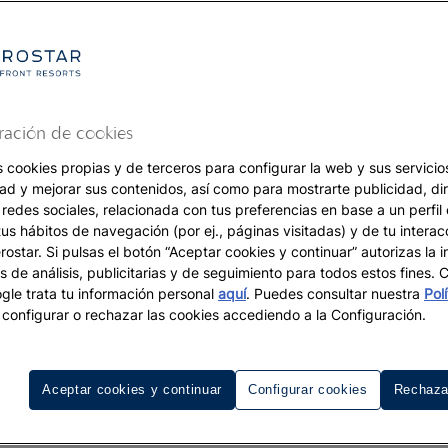
ración de cookies
s cookies propias y de terceros para configurar la web y sus servicios
dad y mejorar sus contenidos, así como para mostrarte publicidad, di
 redes sociales, relacionada con tus preferencias en base a un perfil
tus hábitos de navegación (por ej., páginas visitadas) y de tu interac
ostar. Si pulsas el botón “Aceptar cookies y continuar” autorizas la i
s de análisis, publicitarias y de seguimiento para todos estos fines.
le trata tu información personal
aquí
. Puedes consultar nuestra
Pol
configurar o rechazar las cookies accediendo a la Configuración.
Resorts de Golf
Destinos
Aceptar cookies y continuar
Configurar cookies
Rechaza
Tierra del Sol by Iberostar