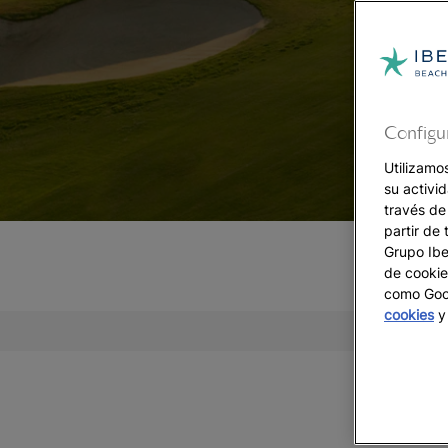
Configu
Utilizamo
su activi
través de
partir de 
Grupo Iber
de cookie
como Goog
cookies
y 