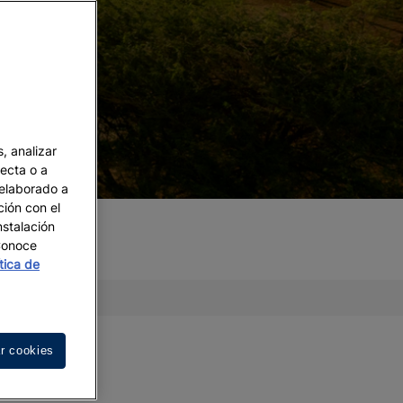
, analizar
recta o a
 elaborado a
ción con el
nstalación
 Conoce
ítica de
r cookies