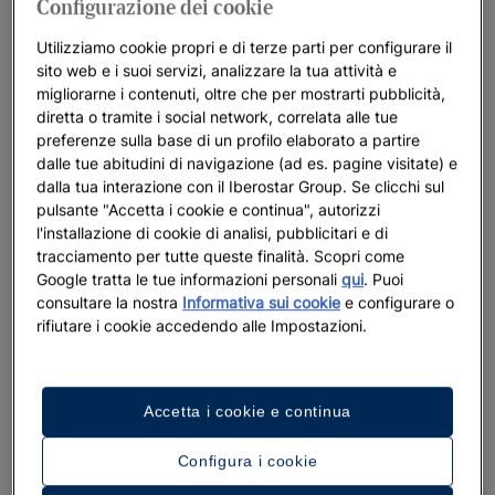
Configurazione dei cookie
Iberostar Beachfront Resorts: i migliori
hotel per le vostre vacanze
Utilizziamo cookie propri e di terze parti per configurare il
sito web e i suoi servizi, analizzare la tua attività e
berostar cura ogni dettaglio per rendere unici i suoi resort
migliorarne i contenuti, oltre che per mostrarti pubblicità,
fronte mare. Destinazioni incredibili, un servizio caloroso e
diretta o tramite i social network, correlata alle tue
accogliente e un profondo vincolo con l’oceano si trasformano
preferenze sulla base di un profilo elaborato a partire
dalle tue abitudini di navigazione (ad es. pagine visitate) e
nello scenario perfetto che vi permetterà di vivere momenti
dalla tua interazione con il Iberostar Group. Se clicchi sul
che ricorderete per tutta la vita. Crediamo nella filosofia di
pulsante "Accetta i cookie e continua", autorizzi
vivere il presente con positività, mentre ci prendiamo cura dei
l'installazione di cookie di analisi, pubblicitari e di
paesaggi naturali che circondano i nostri resort, preservandoli
tracciamento per tutte queste finalità. Scopri come
per le generazioni future.
Google tratta le tue informazioni personali
qui
. Puoi
consultare la nostra
Informativa sui cookie
e configurare o
rifiutare i cookie accedendo alle Impostazioni.
Mettiamo in evidenza
Accetta i cookie e continua
Configura i cookie