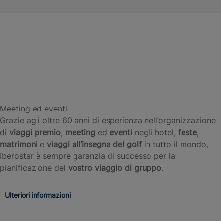
Tunisia
Tenerife
Maiorca
Andalusia
e
Marocco
Le migliori destinazioni
Scoprire
Scoprire
Scoprire
di
di
di
Scoprire
più
più
più
di
più
Meeting ed eventi
Grazie agli oltre 60 anni di esperienza nell’organizzazione
di
viaggi premio
,
meeting
ed
eventi
negli hotel,
feste
,
matrimoni
e
viaggi all’insegna del golf
in tutto il mondo,
Iberostar è sempre garanzia di successo per la
pianificazione del
vostro viaggio di gruppo
.
Ulteriori informazioni