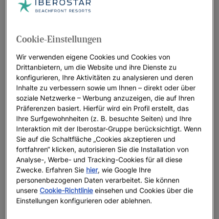
Iberostar Beachfront Resorts: die besten
Hotels für Ihren Urlaub
Bei Iberostar überlassen wir in unseren Strandresorts kein
Cookie-Einstellungen
Detail dem Zufall. Auf unsere Gäste warten traumhafte
Wir verwenden eigene Cookies und Cookies von
Destinationen, ein aufrichtiger, herzlicher Service und unsere
Drittanbietern, um die Website und ihre Dienste zu
Verbundenheit zum Meer - der perfekte Rahmen für
konfigurieren, Ihre Aktivitäten zu analysieren und deren
einzigartige Urlaubsmomente, an die sie sich ein Leben lang
Inhalte zu verbessern sowie um Ihnen – direkt oder über
erinnern werden.
soziale Netzwerke – Werbung anzuzeigen, die auf Ihren
Präferenzen basiert. Hierfür wird ein Profil erstellt, das
Ihre Surfgewohnheiten (z. B. besuchte Seiten) und Ihre
Interaktion mit der Iberostar-Gruppe berücksichtigt. Wenn
Sie auf die Schaltfläche „Cookies akzeptieren und
Wir heben hervor
fortfahren“ klicken, autorisieren Sie die Installation von
Analyse-, Werbe- und Tracking-Cookies für all diese
Zwecke. Erfahren Sie
hier
, wie Google Ihre
personenbezogenen Daten verarbeitet. Sie können
unsere
Cookie-Richtlinie
einsehen und Cookies über die
Einstellungen konfigurieren oder ablehnen.