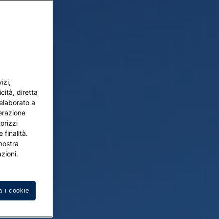
izi,
cità, diretta
 elaborato a
terazione
orizzi
 finalità.
 nostra
zioni.
a i cookie