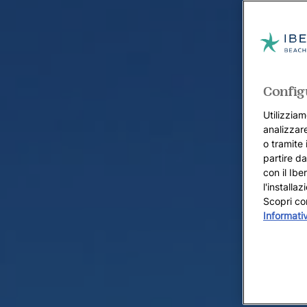
Config
Utilizziam
analizzare
o tramite 
partire da
con il Ibe
l'installa
Scopri co
Informati