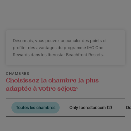
Désormais, vous pouvez accumuler des points et
profiter des avantages du programme IHG One
Rewards dans les Iberostar Beachfront Resorts.
CHAMBRES
Choisissez la chambre la plus
adaptée à votre séjour
Toutes les chambres
Only Iberostar.com (2)
Do