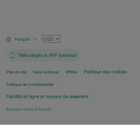
Devise
Français
Téléchargez la APP Iberostar
Politique des cookies
Plan du site
Note Juridique
Affiliés
Politique de Confidentialite
Fiabilité en ligne et moyens de paiement
Iberostar Hotels & Resorts
RÉSERVEZ MAINTENANT
À
Explorer l’hôtel