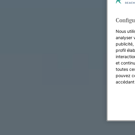
Configu
Nous utili
analyser 
publicité
profil éla
interacti
et continu
toutes ce
pouvez co
accédant