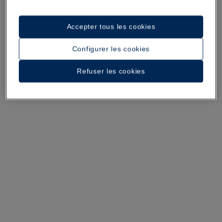
Accepter tous les cookies
Configurer les cookies
Une promenade dans l’hôtel
Voir 35 photos et vidéos
Refuser les cookies