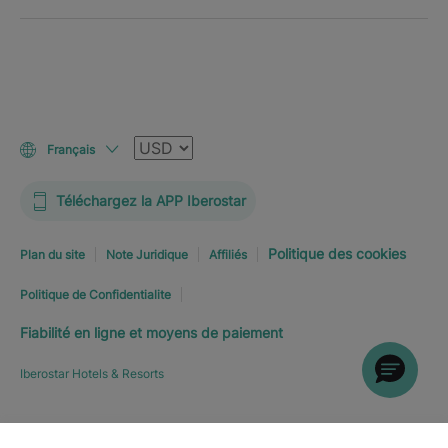
Devise
Français
Téléchargez la APP Iberostar
Politique des cookies
Plan du site
Note Juridique
Affiliés
Politique de Confidentialite
Fiabilité en ligne et moyens de paiement
Iberostar Hotels & Resorts