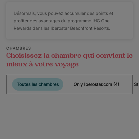
Désormais, vous pouvez accumuler des points et
profiter des avantages du programme IHG One
Rewards dans les Iberostar Beachfront Resorts.
CHAMBRES
Choisissez la chambre qui convient le
mieux à votre voyage
Toutes les chambres
Only Iberostar.com (4)
St