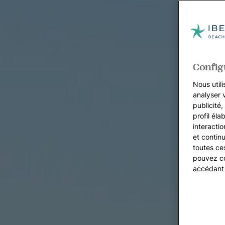
Config
Nous utili
analyser 
publicité
profil éla
interacti
et continu
toutes ce
pouvez co
accédant