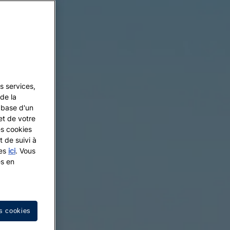
s services,
de la
a base d'un
et de votre
es cookies
t de suivi à
les
ici
. Vous
es en
s cookies