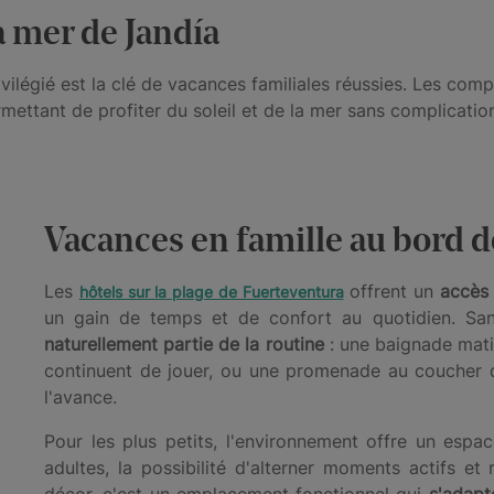
a mer de Jandía
vilégié est la clé de vacances familiales réussies. Les comp
ettant de profiter du soleil et de la mer sans complicatio
Vacances en famille au bord d
Les
offrent un
accès 
hôtels sur la plage de Fuerteventura
un gain de temps et de confort au quotidien. Sans
naturellement partie de la routine
: une baignade mati
continuent de jouer, ou une promenade au coucher du
l'avance.
Pour les plus petits, l'environnement offre un espa
adultes, la possibilité d'alterner moments actifs e
décor, c'est un emplacement fonctionnel qui
s'adapt