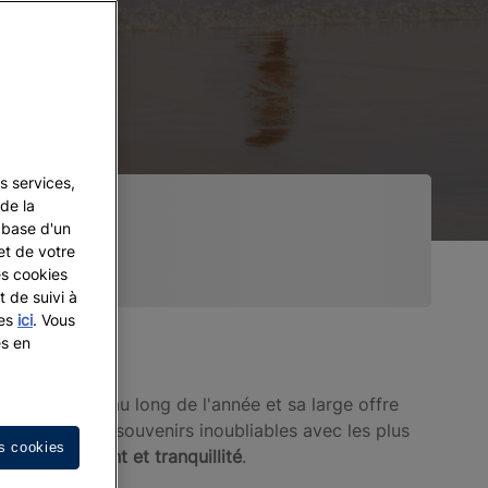
s services,
de la
a base d'un
et de votre
es cookies
t de suivi à
les
ici
. Vous
es en
a
t chaud tout au long de l'année et sa large offre
our créer des souvenirs inoubliables avec les plus
s cookies
 divertissement et tranquillité
.