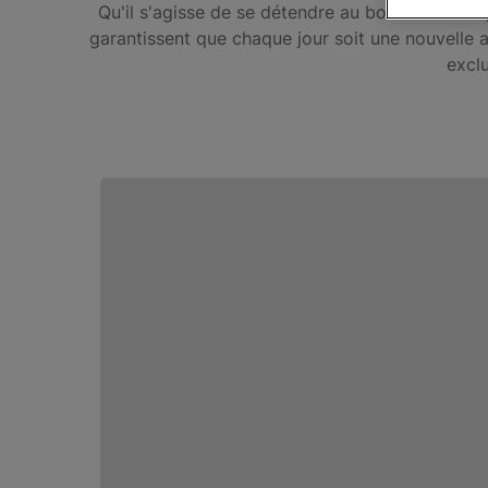
Qu'il s'agisse de se détendre au bord de la mer
garantissent que chaque jour soit une nouvelle 
excl