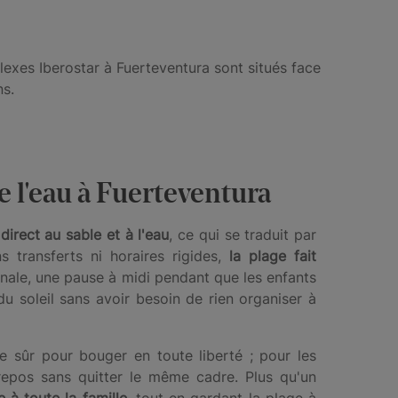
lexes Iberostar à Fuerteventura sont situés face
ns.
e l'eau à Fuerteventura
direct au sable et à l'eau
, ce qui se traduit par
 transferts ni horaires rigides,
la plage fait
nale, une pause à midi pendant que les enfants
 soleil sans avoir besoin de rien organiser à
ce sûr pour bouger en toute liberté ; pour les
t repos sans quitter le même cadre. Plus qu'un
e à toute la famille
, tout en gardant la plage à