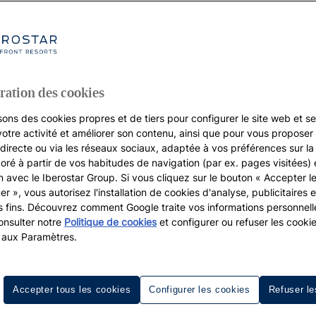
ration des cookies
sons des cookies propres et de tiers pour configurer le site web et se
votre activité et améliorer son contenu, ainsi que pour vous proposer 
, directe ou via les réseaux sociaux, adaptée à vos préférences sur l
boré à partir de vos habitudes de navigation (par ex. pages visitées) 
on avec le Iberostar Group. Si vous cliquez sur le bouton « Accepter l
er », vous autorisez l'installation de cookies d'analyse, publicitaires e
s fins. Découvrez comment Google traite vos informations personnel
nsulter notre
Politique de cookies
et configurer ou refuser les cooki
Hôtels familiaux à Fuerteventur
 aux Paramètres.
es vacances en famille
. Ses plages de sable blanc, son clima
oyager avec des enfants font de l'île un endroit parfait p
Accepter tous les cookies
Configurer les cookies
Refuser le
 hôtels familiaux à Fuerteventura conçus pour allier
confort,