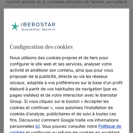
confort optimal et, à certaines périodes de l’année, accueillent
gratuitement vos enfants (n’oubliez pas de consulter les
conditions particulières des différentes destinations). Nos
hôtels et complexes sont conçus de telle façon que vous
n’aurez plus à vous soucier que d’une chose : profiter de vos
vacances en famille.
Configuration des cookies
Préparez-vous à découvrir tous les hôtels pour famille avec
accès direct à la plage, ainsi que tous les avantages dont ils
Nous utilisons des cookies propres et de tiers pour
disposent.
configurer le site web et ses services, analyser votre
activité et améliorer son contenu, ainsi que pour vous
proposer de la publicité, directe ou via les réseaux
sociaux, adaptée à vos préférences sur la base d'un profil
élaboré à partir de vos habitudes de navigation (par ex.
CONDITIONS DE L’OFFRE ENFANTS GRATUITS Enfants
pages visitées) et de votre interaction avec le Iberostar
accompagnés de 2 adultes séjournant gratuitement
Group. Si vous cliquez sur le bouton « Accepter les
uniquement dans certaines chambres. Offre soumise à
cookies et continuer », vous autorisez l'installation de
disponibilité aux dates indiquées. Iberostar se réserve le droit
cookies d'analyse, publicitaires et de suivi à toutes ces
de modifier ou d’annuler tout ou partie de la promotion.
fins. Découvrez comment Google traite vos informations
personnelles
ici
. Vous pouvez consulter notre
Politique de
cookies
et configurer ou refuser les cookies en accédant