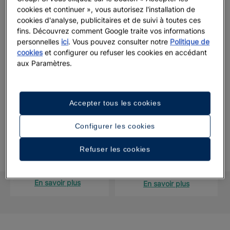
étape afin de faire de vos rêves une réalité dans cette
cookies et continuer », vous autorisez l'installation de
cookies d'analyse, publicitaires et de suivi à toutes ces
destination paradisiaque et de vous offrir un mariage de luxe
fins. Découvrez comment Google traite vos informations
dans les Caraïbes.
personnelles
ici
. Vous pouvez consulter notre
Politique de
cookies
et configurer ou refuser les cookies en accédant
Commencez à planifier et consultez la disponibilité de la date
aux Paramètres.
de votre mariage ici.
Accepter tous les cookies
Le premier pas pour réserver votre grand
Configurer les cookies
jour
Refuser les cookies
FORMULAIRE DE
CALENDRIER DES
CONTACT
MARIAGES
En savoir plus
En savoir plus