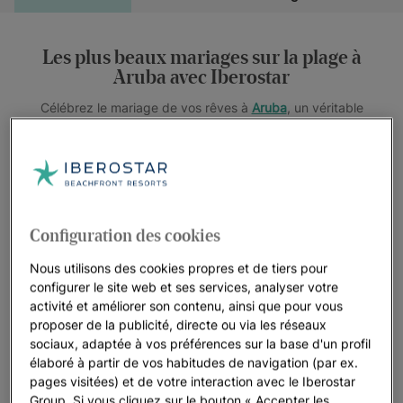
Les plus beaux mariages sur la plage à
Aruba avec Iberostar
Célébrez le mariage de vos rêves à
Aruba
, un véritable
paradis où le climat idéal et des vues imprenables se
combinent pour créer le cadre parfait de votre grand jour. À
votre arrivée au
JOIA Aruba by Iberostar
, vous serez
émerveillés par la beauté d’Eagle Beach, la plus belle plage
des Caraïbes, ainsi que par sa proximité avec la célèbre zone
Configuration des cookies
de Palm Beach.
Nous utilisons des cookies propres et de tiers pour
Chez Iberostar, nous sommes fiers d’offrir une expérience
configurer le site web et ses services, analyser votre
unique axée sur la polyvalence, la durabilité et la
activité et améliorer son contenu, ainsi que pour vous
personnalisation. Notre engagement est de créer des
proposer de la publicité, directe ou via les réseaux
moments authentiques et inoubliables qui feront de votre
sociaux, adaptée à vos préférences sur la base d'un profil
mariage une célébration exceptionnelle.
élaboré à partir de vos habitudes de navigation (par ex.
pages visitées) et de votre interaction avec le Iberostar
Notre équipe de spécialistes vous accompagnera à chaque
Group. Si vous cliquez sur le bouton « Accepter les