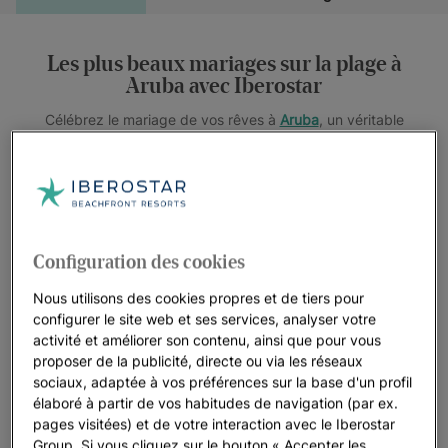
Les plus beaux mariages sur la plage à
Aruba avec Iberostar
Célébrez le mariage de vos rêves à
Aruba
, un véritable
paradis où le climat idéal et des vues imprenables se
combinent pour créer le cadre parfait de votre grand jour. À
votre arrivée au
JOIA Aruba by Iberostar
, vous serez
émerveillés par la beauté d’Eagle Beach, la plus belle plage
des Caraïbes, ainsi que par sa proximité avec la célèbre zone
Configuration des cookies
de Palm Beach.
Nous utilisons des cookies propres et de tiers pour
Chez Iberostar, nous sommes fiers d’offrir une expérience
configurer le site web et ses services, analyser votre
unique axée sur la polyvalence, la durabilité et la
activité et améliorer son contenu, ainsi que pour vous
personnalisation. Notre engagement est de créer des
proposer de la publicité, directe ou via les réseaux
moments authentiques et inoubliables qui feront de votre
sociaux, adaptée à vos préférences sur la base d'un profil
mariage une célébration exceptionnelle.
élaboré à partir de vos habitudes de navigation (par ex.
pages visitées) et de votre interaction avec le Iberostar
Notre équipe de spécialistes vous accompagnera à chaque
Group. Si vous cliquez sur le bouton « Accepter les