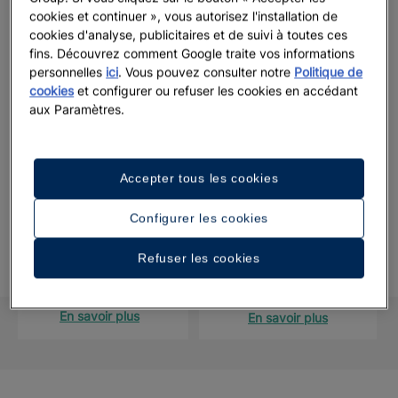
étape afin de faire de vos rêves une réalité dans cette
cookies et continuer », vous autorisez l'installation de
cookies d'analyse, publicitaires et de suivi à toutes ces
destination paradisiaque et de vous offrir un mariage de luxe
fins. Découvrez comment Google traite vos informations
dans les Caraïbes.
personnelles
ici
. Vous pouvez consulter notre
Politique de
cookies
et configurer ou refuser les cookies en accédant
Commencez à planifier et consultez la disponibilité de la date
aux Paramètres.
de votre mariage ici.
Accepter tous les cookies
Le premier pas pour réserver votre grand
Configurer les cookies
jour
Refuser les cookies
FORMULAIRE DE
CALENDRIER DES
CONTACT
MARIAGES
En savoir plus
En savoir plus