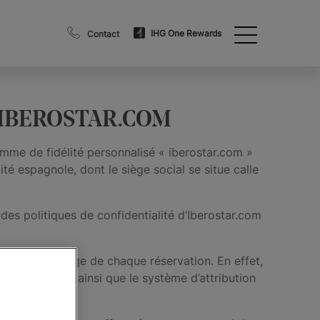
IHG One Rewards
Contact
 IBEROSTAR.COM
gramme de fidélité personnalisé « iberostar.com »
 espagnole, dont le siège social se situe calle
des politiques de confidentialité d’Iberostar.com
t de faire usage de chaque réservation. En effet,
ns générales, ainsi que le système d’attribution