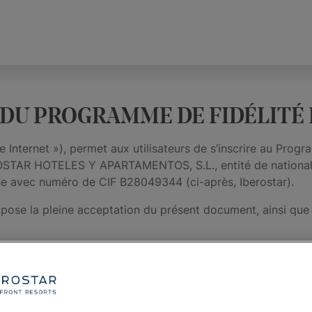
 DU PROGRAMME DE FIDÉLITÉ
te Internet »), permet aux utilisateurs de s’inscrire au Pro
OSTAR HOTELES Y APARTAMENTOS, S.L., entité de nationalité
e avec numéro de CIF B28049344 (ci-après, Iberostar).
ppose la pleine acceptation du présent document, ainsi que 
lire les présentes conditions générales avant d’effectuer e
pléter ou de supprimer à tout moment les présentes conditio
 participant au Programme.