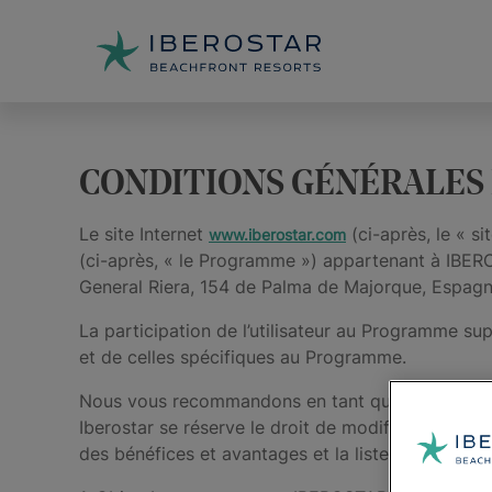
CONDITIONS GÉNÉRALES
Le site Internet
(ci-après, le « si
www.iberostar.com
(ci-après, « le Programme ») appartenant à IBER
General Riera, 154 de Palma de Majorque, Espagn
La participation de l’utilisateur au Programme su
et de celles spécifiques au Programme.
Nous vous recommandons en tant qu’utilisateur de 
Iberostar se réserve le droit de modifier, de com
des bénéfices et avantages et la liste des hôtels