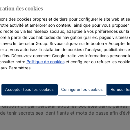
programme de fidélité personnalisé d’Iberostar applicable
 Iberostar de toutes les destinations, sauf Cuba (ci-après, l
ration des cookies
sons des cookies propres et de tiers pour configurer le site web et se
tes sont les entités appartenant ou liées à Iberostar qui e
votre activité et améliorer son contenu, ainsi que pour vous proposer 
 du site Internet et autres canaux de commercialisation.
, directe ou via les réseaux sociaux, adaptée à vos préférences sur l
boré à partir de vos habitudes de navigation (par ex. pages visitées) 
sateur au programme de fidélisation « IHG One Rewards », d
on avec le Iberostar Group. Si vous cliquez sur le bouton « Accepter l
e aux conditions générales dudit Programme, telles que dét
er », vous autorisez l'installation de cookies d'analyse, publicitaires e
e Réservation, et même pendant le séjour à l’hôtel, l’Utili
s fins. Découvrez comment Google traite vos informations personnel
compris toute société appartenant à l’Iberostar Group) décl
nsulter notre
Politique de cookies
et configurer ou refuser les cooki
eur renonce expressément à toute action ou réclamation à l
 aux Paramètres.
ostar recommande de lire les conditions générales du Progra
e soumettre à ces conditions d’accès au Programme et est se
ponible que dans certains hôtels Iberostar.
Accepter tous les cookies
Configurer les cookies
Refuser le
r.com (ci-après dénommés « Abonnés » ou « Abonné ») sont
r disposition par Iberostar et/ou les Sociétés participantes.
 de tenir secrets ses identifiants et mots de passe afin d’év
.