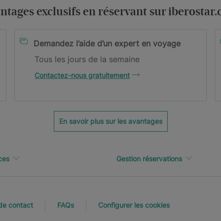
.
ntages exclusifs en réservant sur iberostar
itions générales
Demandez l’aide d’un expert en voyage
Tous les jours de la semaine
re newsletter !
Contactez-nous gratuitement
 confirmer votre adresse email.
En savoir plus sur les avantages
ces
Gestion réservations
de contact
FAQs
Configurer les cookies