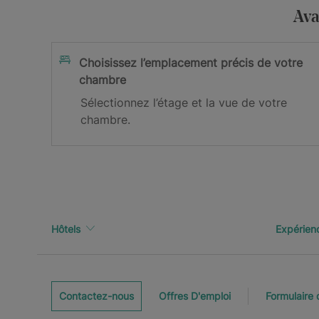
J’accepte la
et les
Ava
politique de confidentialité
cond
Je m’inscris
Choisissez l’emplacement précis de votre
chambre
Vous êtes désormais abonné(e) à not
Sélectionnez l’étage et la vue de votre
chambre.
Veuillez vérifier votre boîte de réception afin de
Hôtels
Expérien
Contactez-nous
Offres D'emploi
Formulaire 