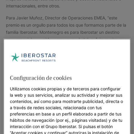
internacionales, entre otros.
Para Javier Muñoz, Director de Operaciones EMEA, “este
premio es un orgullo para todos los que formamos parte de la
familia Iberostar. Montenegro es para Iberostar un destino
muy especial y querido, como grupo hotelero fuimos pioneros
en asentarnos en este maravilloso país en el año 2005.
Queremos agradecer a Condé Nast este prestigioso
reconocimiento y a todo el equipo de Iberostar Grand Perast
que lo ha hecho posible gracias a su dedicación y empeño”.
Configuración de cookies
Iberostar Heritage Grand Perast, es un hotel de cinco estrellas
único ubicado en un palacio del siglo XVIII renovado con estilo
Utilizamos cookies propias y de terceros para configurar
vanguardista y conservando su arquitectura original. Cuenta
la web y sus servicios, analizar su actividad y mejorar sus
contenidos, así como para mostrarte publicidad, directa o
con una gran personalidad, vinculada a las antiguas familias
a través de redes sociales, relacionada con tus
nobiliarias de Perast y forma parte de nuestro segmento de
preferencias en base a un perfil elaborado a partir de tus
hoteles con historia, Iberostar Heritage. El hotel está situado
hábitos de navegación (por ej., páginas visitadas) y de tu
en una preciosa y pintoresca villa marinera a orillas de la Bahía
interacción con el Grupo Iberostar. Si pulsas el botón
de Kotor que fue declarada Patrimonio de la Humanidad por la
“Aceptar cookies y continuar” autorizas la instalación de