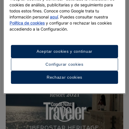
UNESCO en 1979.
cookies de análisis, publicitarias y de seguimiento para
todos estos fines. Conoce como Google trata tu
Montenegro es un importante destino ecológico en el
información personal
aquí
. Puedes consultar nuestra
Mediterráneo para Grupo Iberostar. Presente desde 2005,
Política de cookies
y configurar o rechazar las cookies
contamos actualmente con 4 hoteles situados en las villas de
accediendo a la Configuración.
Perast, Herceg Novi y Budva, desde los que se puede
descubrir la belleza natural y la riqueza histórico-cultural del
país.
Aceptar cookies y continuar
Configurar cookies
Rechazar cookies