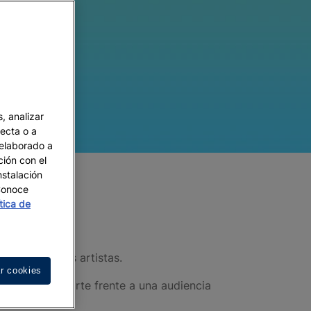
, analizar
recta o a
 elaborado a
ción con el
nstalación
 Conoce
ítica de
d
de excelentes artistas.
r cookies
 expresar tu arte frente a una audiencia