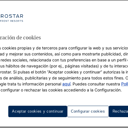
ración de cookies
s cookies propias y de terceros para configurar la web y sus servicios
dad y mejorar sus contenidos, así como para mostrarte publicidad, di
 redes sociales, relacionada con tus preferencias en base a un perfil
tus hábitos de navegación (por ej., páginas visitadas) y de tu interac
ostar. Si pulsas el botón “Aceptar cookies y continuar” autorizas la i
s de análisis, publicitarias y de seguimiento para todos estos fines.
le trata tu información personal
aquí
. Puedes consultar nuestra
Pol
configurar o rechazar las cookies accediendo a la Configuración.
e talento
que nuestros clientes experimenten de
talento y creativida
Aceptar cookies y continuar
Configurar cookies
Rechaza
nario abierto en los resorts de Iberostar
, en el que podrás
clusivos.