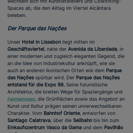
wechseln sich mit Künstlerateliers und Coworking-
Spaces ab, die den Alltag im Viertel Alcântara
beleben.
Der Parque das Nações
Unser
Hotel in Lissabon
liegt mitten im
Geschäftsviertel
, nahe der
Avenida da Liberdade
, in
einer modernen und zugleich eleganten Gegend, die
an die Idee von Industriekultur anknüpft, wie sie
auch an anderen ikonischen Orten wie dem
Parque
das Nações
spürbar wird. Der
Parque das Nações
entstand für die Expo 98.
Seine futuristische
Architektur, die breiten Wege für Spaziergänge und
, die Grünflächen sowie das Angebot an
Fahrradrouten
Kunst und Kultur prägen seinen unverwechselbaren
Charakter. Vom
Bahnhof Oriente
, entworfen von
Santiago Calatrava
, über die
Seilbahn
bis hin zum
Einkaufszentrum Vasco da Gama
und dem
Pavilhão