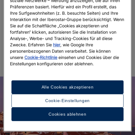
soziale Netzwerke – Werbung anzuzeigen, die auf Ihren
portugiesisches Dorf,
mit einem
Labyrinth aus
Präferenzen basiert. Hierfür wird ein Profil erstellt, das
steilen Gassen und offenen Fenstern
, vor deren
Ihre Surfgewohnheiten (z. B. besuchte Seiten) und Ihre
Haustüren Nachbarn in aller Ruhe miteinander ins
Interaktion mit der Iberostar-Gruppe berücksichtigt. Wenn
Sie auf die Schaltfläche „Cookies akzeptieren und
Gespräch kommen. Hier finden Sie
mehrere
fortfahren“ klicken, autorisieren Sie die Installation von
Aussichtspunkte
sowie weitere wichtige
Analyse-, Werbe- und Tracking-Cookies für all diese
Sehenswürdigkeiten
, darunter die
Kathedrale von
Zwecke. Erfahren Sie
hier
, wie Google Ihre
Lissabon, das Castelo de São Jorge und das
personenbezogenen Daten verarbeitet. Sie können
Nationale Pantheon
.
unsere
Cookie-Richtlinie
einsehen und Cookies über die
Einstellungen konfigurieren oder ablehnen.
Alle Cookies akzeptieren
Cookie-Einstellungen
Cookies ablehnen