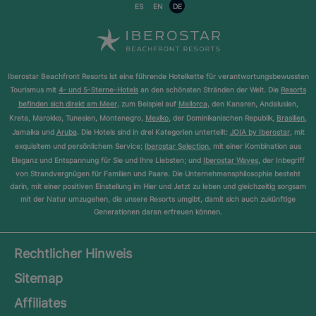
ES
EN
DE
Iberostar Beachfront Resorts ist eine führende Hotelkette für verantwortungsbewussten
Tourismus mit
4- und 5-Sterne-Hotels
an den schönsten Stränden der Welt. Die
Resorts
befinden sich direkt am Meer
, zum Beispiel auf
Mallorca
, den Kanaren, Andalusien,
Kreta, Marokko, Tunesien, Montenegro,
Mexiko
, der Dominikanischen Republik,
Brasilien
,
Jamaika und
Aruba
. Die Hotels sind in drei Kategorien unterteilt:
JOIA by Iberostar
, mit
exquisitem und persönlichem Service;
Iberostar Selection
, mit einer Kombination aus
Eleganz und Entspannung für Sie und Ihre Liebsten; und
Iberostar Waves
, der Inbegriff
von Strandvergnügen für Familien und Paare. Die Unternehmensphilosophie besteht
darin, mit einer positiven Einstellung im Hier und Jetzt zu leben und gleichzeitig sorgsam
mit der Natur umzugehen, die unsere Resorts umgibt, damit sich auch zukünftige
Generationen daran erfreuen können.
Rechtlicher Hinweis
Sitemap
Affiliates