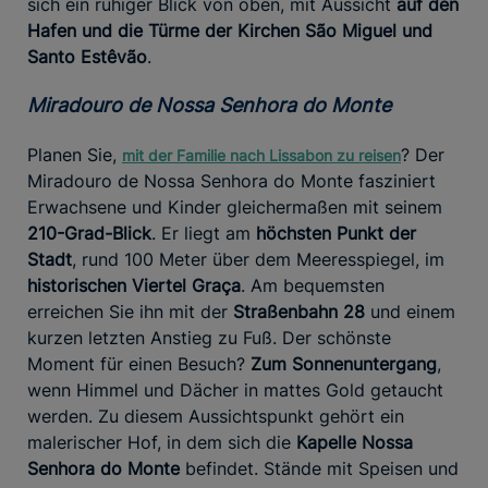
sich ein ruhiger Blick von oben, mit Aussicht
auf den
Hafen und die Türme der Kirchen São Miguel und
Santo Estêvão
.
Miradouro de Nossa Senhora do Monte
Planen Sie,
? Der
mit der Familie nach Lissabon zu reisen
Miradouro de Nossa Senhora do Monte fasziniert
Erwachsene und Kinder gleichermaßen mit seinem
210-Grad-Blick
. Er liegt am
höchsten Punkt der
Stadt
, rund 100 Meter über dem Meeresspiegel, im
historischen Viertel Graça
. Am bequemsten
erreichen Sie ihn mit der
Straßenbahn 28
und einem
kurzen letzten Anstieg zu Fuß. Der schönste
Moment für einen Besuch?
Zum Sonnenuntergang
,
wenn Himmel und Dächer in mattes Gold getaucht
werden. Zu diesem Aussichtspunkt gehört ein
malerischer Hof, in dem sich die
Kapelle Nossa
Senhora do Monte
befindet. Stände mit Speisen und