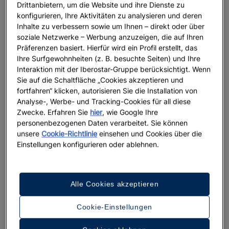
Drittanbietern, um die Website und ihre Dienste zu
konfigurieren, Ihre Aktivitäten zu analysieren und deren
Inhalte zu verbessern sowie um Ihnen – direkt oder über
soziale Netzwerke – Werbung anzuzeigen, die auf Ihren
Präferenzen basiert. Hierfür wird ein Profil erstellt, das
Ihre Surfgewohnheiten (z. B. besuchte Seiten) und Ihre
Interaktion mit der Iberostar-Gruppe berücksichtigt. Wenn
Sie auf die Schaltfläche „Cookies akzeptieren und
fortfahren“ klicken, autorisieren Sie die Installation von
Analyse-, Werbe- und Tracking-Cookies für all diese
Zwecke. Erfahren Sie
hier
, wie Google Ihre
personenbezogenen Daten verarbeitet. Sie können
Ein Rundgang durch das Hotel
unsere
Cookie-Richtlinie
einsehen und Cookies über die
Einstellungen konfigurieren oder ablehnen.
33 Fotos und Videos anzeigen
Alle Cookies akzeptieren
Cookie-Einstellungen