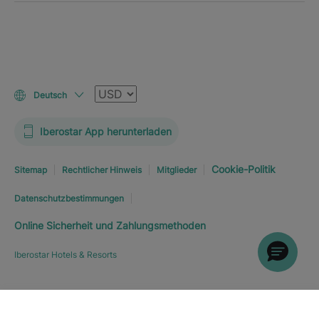
Währung
Deutsch
Iberostar App herunterladen
Cookie-Politik
Sitemap
Rechtlicher Hinweis
Mitglieder
Datenschutzbestimmungen
Online Sicherheit und Zahlungsmethoden
Iberostar Hotels & Resorts
Hotel erkunden
JETZT BUCHEN
AB
340
€