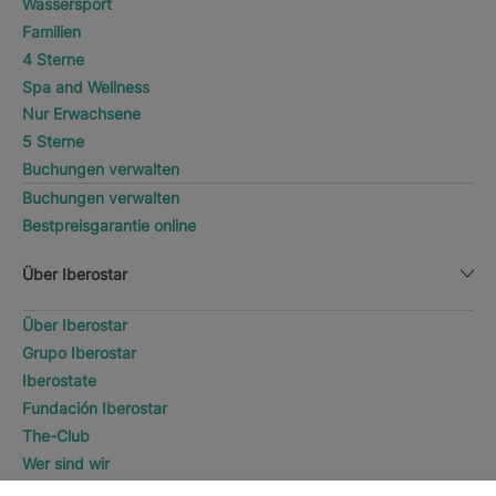
Wassersport
Familien
4 Sterne
Spa and Wellness
Nur Erwachsene
5 Sterne
Buchungen verwalten
Buchungen verwalten
Bestpreisgarantie online
Über Iberostar
Über Iberostar
Grupo Iberostar
Iberostate
Fundación Iberostar
The-Club
Wer sind wir
Expansion