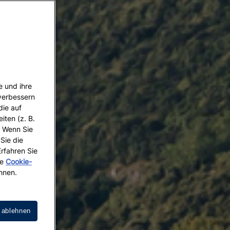
e und ihre
 verbessern
die auf
iten (z. B.
. Wenn Sie
 Sie die
Erfahren Sie
re
Cookie-
hnen.
 ablehnen