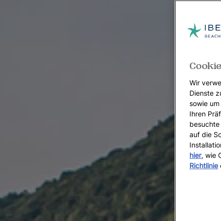
Cookie
Wir verwe
Dienste z
sowie um 
Ihren Präf
besuchte 
auf die S
Installat
hier
, wie
Richtlinie