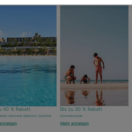
u 40 % Rabatt.
Bis zu 30 % Rabatt
otel: Iberostar Selection Zanzibar
Sommerurlaub
anzeigen
Mehr anzeigen