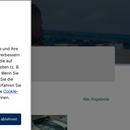
e und ihre
 verbessern
die auf
iten (z. B.
. Wenn Sie
 Sie die
Erfahren Sie
re
Cookie-
hnen.
Alle Angebote
 ablehnen