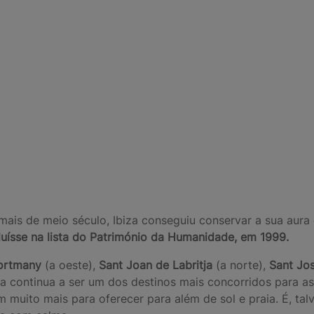
ais de meio século, Ibiza conseguiu conservar a sua aura d
uísse na lista do Património da Humanidade, em 1999.
Portmany
(a oeste),
Sant Joan de Labritja
(a norte),
Sant Jo
biza continua a ser um dos destinos mais concorridos para a
 muito mais para oferecer para além de sol e praia. É, talv