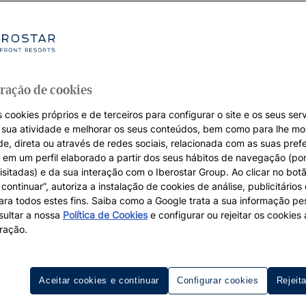
ração de cookies
 cookies próprios e de terceiros para configurar o site e os seus serv
a sua atividade e melhorar os seus conteúdos, bem como para lhe mo
de, direta ou através de redes sociais, relacionada com as suas pref
em um perfil elaborado a partir dos seus hábitos de navegação (po
isitadas) e da sua interação com o Iberostar Group. Ao clicar no botã
continuar”, autoriza a instalação de cookies de análise, publicitários
para todos estes fins. Saiba como a Google trata a sua informação p
ultar a nossa
Política de Cookies
e configurar ou rejeitar os cookie
ração.
a
Aceitar cookies e continuar
Configurar cookies
Rejeit
er de forma tão natural as formas de vida mais tradicio
multaneamente artistas, boémios, nostálgicos do movimento