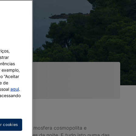
iços,
strar
erências
r exemplo,
o “Aceitar
 e de
essoal
aqui
.
s acessando
ar cookies
nais com uma atmosfera cosmopolita e
hippie
e amantes da noite. E tudo isto numa das