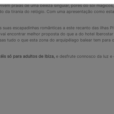
ivem praias de uma beleza singular, pores do sol mágicos,
cido da tirania do relógio. Com uma apresentação como es
 suas escapadinhas românticas a este recanto das ilhas Pi
ai encontrar melhor proposta do que a do hotel Iberostar S
as tudo o que esta zona do arquipélago balear tem para of
éis só para adultos de Ibiza,
e desfrute connosco da luz e