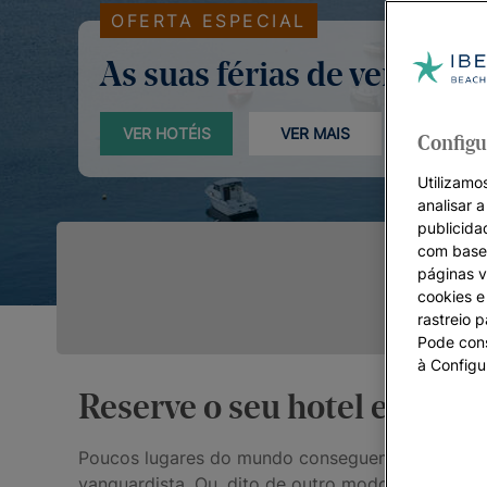
OFERTA ESPECIAL
As suas férias de verão
VER HOTÉIS
VER MAIS
Configu
Utilizamos
analisar 
publicida
com base 
páginas v
cookies e 
rastreio 
Pode cons
à Configu
Reserve o seu hotel em Ibiz
Poucos lugares do mundo conseguem fazer conviv
vanguardista. Ou, dito de outro modo: atrair si