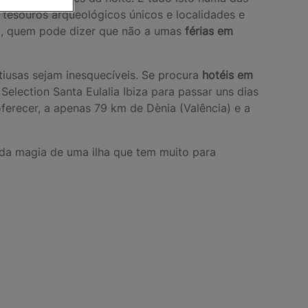
 tesouros arqueológicos únicos e localidades e
ta, quem pode dizer que não a umas
férias em
tiusas sejam inesquecíveis. Se procura
hotéis em
election Santa Eulalia Ibiza para passar uns dias
erecer, a apenas 79 km de Dènia (Valência) e a
 da magia de uma ilha que tem muito para