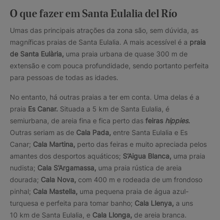
O que fazer em Santa Eulalia del Río
Umas das principais atrações da zona são, sem dúvida, as
magníficas praias de Santa Eulalia. A mais acessível é a
praia
de Santa Eulària,
uma praia urbana de quase 300 m de
extensão e com pouca profundidade, sendo portanto perfeita
para pessoas de todas as idades.
No entanto, há outras praias a ter em conta. Uma delas é a
praia
Es Canar.
Situada a 5 km de Santa Eulalia, é
semiurbana, de areia fina e fica perto das
feiras
hippies
.
Outras seriam as de
Cala Pada,
entre Santa Eulalia e Es
Canar;
Cala Martina,
perto das feiras e muito apreciada pelos
amantes dos desportos aquáticos;
S’Aigua Blanca,
uma praia
nudista;
Cala S’Argamassa,
uma praia rústica de areia
dourada;
Cala Nova,
com 400 m e rodeada de um frondoso
pinhal;
Cala Mastella,
uma pequena praia de água azul-
turquesa e perfeita para tomar banho;
Cala Llenya,
a uns
10 km de Santa Eulalia, e
Cala Llonga,
de areia branca.