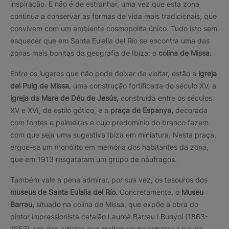
inspiração. E não é de estranhar, uma vez que esta zona
continua a conservar as formas de vida mais tradicionais, que
convivem com um ambiente cosmopolita único. Tudo isto sem
esquecer que em Santa Eulalia del Río se encontra uma das
zonas mais bonitas da geografia de Ibiza: a
colina de Missa.
Entre os lugares que não pode deixar de visitar, estão a
igreja
del Puig de Missa
, uma construção fortificada do século XV, a
igreja da Mare de Déu de Jesús,
construída entre os séculos
XV e XVI, de estilo gótico, e a
praça de Espanya,
decorada
com fontes e palmeiras e cujo predomínio do branco fazem
com que seja uma sugestiva Ibiza em miniatura. Nesta praça,
ergue-se um monólito em memória dos habitantes da zona,
que em 1913 resgataram um grupo de náufragos.
Também vale a pena admirar, por sua vez, os tesouros dos
museus de Santa Eulalia del Río.
Concretamente, o
Museu
Barrau,
situado na colina de Missa, que expõe a obra do
pintor impressionista catalão Laureà Barrau i Bunyol (1863-
1957), um dos artistas que melhor soube retratar a luz de