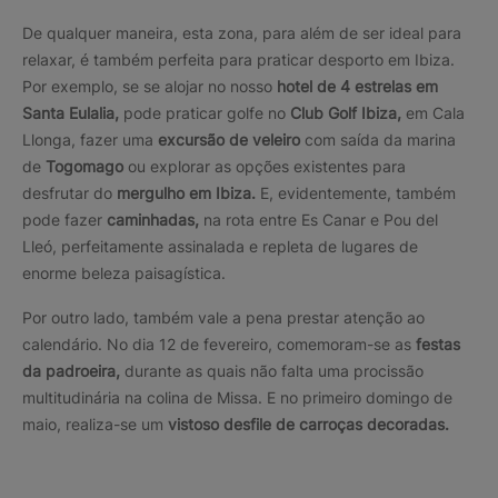
De qualquer maneira, esta zona, para além de ser ideal para
relaxar, é também perfeita para praticar desporto em Ibiza.
Por exemplo, se se alojar no nosso
hotel de 4 estrelas em
Santa Eulalia,
pode praticar golfe no
Club Golf Ibiza,
em Cala
Llonga, fazer uma
excursão de veleiro
com saída da marina
de
Togomago
ou explorar as opções existentes para
desfrutar do
mergulho em Ibiza.
E, evidentemente, também
pode fazer
caminhadas,
na rota entre Es Canar e Pou del
Lleó, perfeitamente assinalada e repleta de lugares de
enorme beleza paisagística.
Por outro lado, também vale a pena prestar atenção ao
calendário. No dia 12 de fevereiro, comemoram-se as
festas
da padroeira,
durante as quais não falta uma procissão
multitudinária na colina de Missa. E no primeiro domingo de
maio, realiza-se um
vistoso desfile de carroças decoradas.