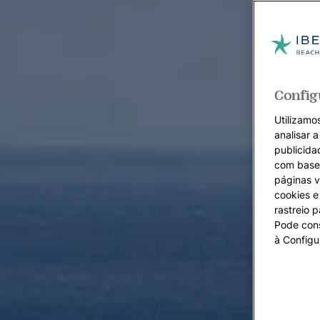
Config
Utilizamos
analisar 
publicida
com base 
páginas v
cookies e 
rastreio 
Pode cons
à Configu