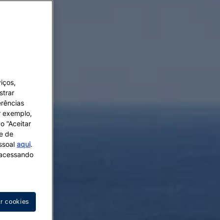
iços,
strar
erências
r exemplo,
o “Aceitar
 e de
essoal
aqui
.
s acessando
ar cookies