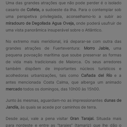
Uma das grandes atrações que não pode perder é o isolado
casario de
Cofete,
a sudoeste da ilha. Para o contemplar sob
uma perspetiva privilegiada, aconselhamo-lo a subir ao
miradouro de Degollada Agua Oveja,
onde poderá usufruir de
uma vista panorâmica insuperável sobre o Atlântico.
No extremo mais meridional, irá deparar-se com outra das
grandes atrações de Fuerteventura:
Morro Jable,
uma
pequena povoação marítima que soube preservar as formas
de vida mais tradicionais de Maiorca. Os seus arredores
também dispõem de importantes núcleos turísticos e
acolhedoras urbanizações, tais como
Cañada del Río
e a
antes mencionada Costa Calma, que alberga um animado
mercado
todos os domingos, das 10h00 às 15h00.
Junto às mesmas, aguardam-no as impressionantes
dunas de
Jandía,
às quais se acede por caminhos de terra.
Desde aqui, vale a pena visitar
Gran Tarajal.
Situada mais
para nordeste e entre as “tarajes” (tamariz) que lhe dão o