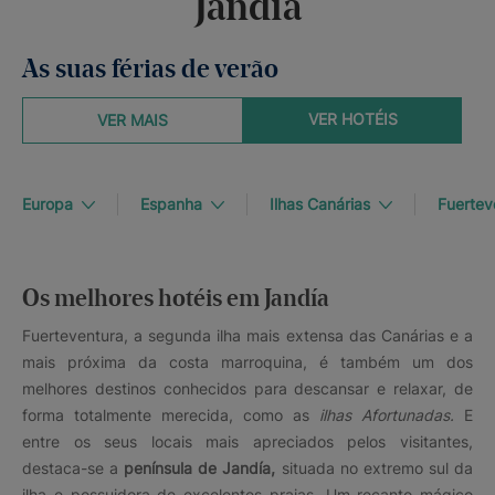
Jandía
As suas férias de verão
VER HOTÉIS
VER MAIS
Europa
Espanha
Ilhas Canárias
Fuertev
Os melhores hotéis em Jandía
Fuerteventura, a segunda ilha mais extensa das Canárias e a
mais próxima da costa marroquina, é também um dos
melhores destinos conhecidos para descansar e relaxar, de
forma totalmente merecida, como as
ilhas Afortunadas.
E
entre os seus locais mais apreciados pelos visitantes,
destaca-se a
península de
Jandía,
situada no extremo sul da
ilha e possuidora de excelentes praias. Um recanto mágico