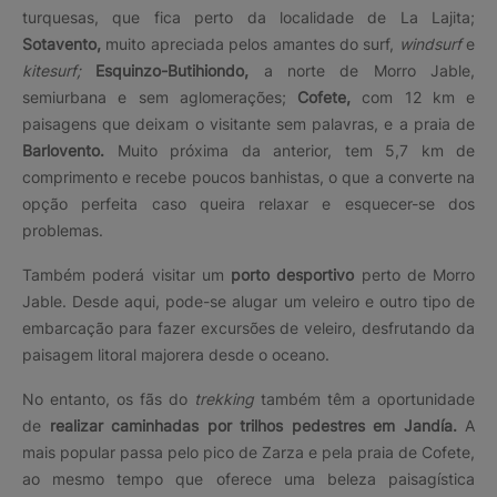
turquesas, que fica perto da localidade de La Lajita;
Sotavento,
muito apreciada pelos amantes do surf,
windsurf
e
kitesurf;
Esquinzo-Butihiondo,
a norte de Morro Jable,
semiurbana e sem aglomerações;
Cofete,
com 12 km e
paisagens que deixam o visitante sem palavras, e a praia de
Barlovento.
Muito próxima da anterior, tem 5,7 km de
comprimento e recebe poucos banhistas, o que a converte na
opção perfeita caso queira relaxar e esquecer-se dos
problemas.
Também poderá visitar um
porto desportivo
perto de Morro
Jable. Desde aqui, pode-se alugar um veleiro e outro tipo de
embarcação para fazer excursões de veleiro, desfrutando da
paisagem litoral majorera desde o oceano.
No entanto, os fãs do
trekking
também têm a oportunidade
de
realizar caminhadas por trilhos pedestres em Jandía.
A
mais popular passa pelo pico de Zarza e pela praia de Cofete,
ao mesmo tempo que oferece uma beleza paisagística