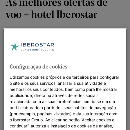
As melhores ofertas de
voo + hotel Iberostar
Reservar as suas férias é agora muito mais fácil graças aos
pacotes de Voo + Hotel
da Iberostar. Viaje para os melhores
destinos do mundo e desfrute das suas férias em hotéis em
frente ao mar.
Configuração de cookies
Ao selecionar a opção ""Voo + hotel"" e preencher os dados
Utilizamos cookies próprios e de terceiros para configurar
da sua viagem, será redireccionado para
iberostarurlaub.com
,
o site e os seus serviços, analisar a sua atividade e
parceiro oficial
da Iberostar e colaborador com quem
melhorar os seus conteúdos, bem como para lhe mostrar
trabalhamos para lhe oferecer as melhores ofertas para as
publicidade, direta ou através de redes sociais,
relacionada com as suas preferências com base em um
suas férias.
perfil elaborado a partir dos seus hábitos de navegação
(por exemplo, páginas visitadas) e da sua interação com
o Iberostar Group. Ao clicar no botão “Aceitar cookies e
continuar”, autoriza a instalação de cookies de análise,