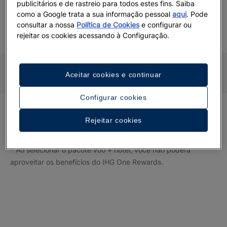
Porquê reservar o seu voo + hotel Iberostar
publicitários e de rastreio para todos estes fins. Saiba
com iberostarvacation.com?
como a Google trata a sua informação pessoal
aqui
. Pode
consultar a nossa
Política de Cookies
e configurar ou
rejeitar os cookies acessando à Configuração.
 OFICIAL DA
SÍTIO WEB E COMPRAS
A MELHOR OF
ROSTAR
100% SEGUROS
VOO COM 
IBEROS
Aceitar cookies e continuar
Configurar cookies
Ver ofertas de Voo + Hotel
Rejeitar cookies
* Ao selecionar o pacote voo + hotel, você não poderá
aproveitar os benefícios do IHG One Rewards.