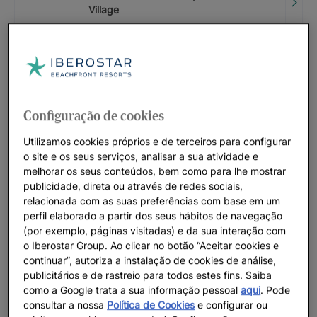
Village
A PARTIR DE
15
%
CÓDIGO PROMOCIONAL: LASTMINUTE
Iberostar Selection Marbella Coral
Beach
Configuração de cookies
ATÉ
20
%
Utilizamos cookies próprios e de terceiros para configurar
o site e os seus serviços, analisar a sua atividade e
CÓDIGO PROMOCIONAL: LASTMINUTE
melhorar os seus conteúdos, bem como para lhe mostrar
Iberostar Selection Anthelia
publicidade, direta ou através de redes sociais,
ATÉ
20
%
relacionada com as suas preferências com base em um
perfil elaborado a partir dos seus hábitos de navegação
(por exemplo, páginas visitadas) e da sua interação com
CÓDIGO PROMOCIONAL: LASTMINUTE
o Iberostar Group. Ao clicar no botão “Aceitar cookies e
Iberostar Selection Kantaoui Bay |
continuar”, autoriza a instalação de cookies de análise,
Sousse
publicitários e de rastreio para todos estes fins. Saiba
como a Google trata a sua informação pessoal
aqui
. Pode
ATÉ
0
€
consultar a nossa
Política de Cookies
e configurar ou