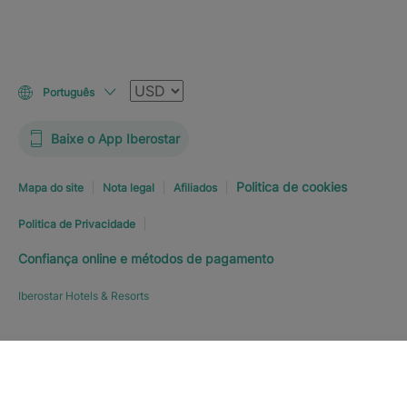
Moeda
Português
Baixe o App Iberostar
Politica de cookies
Mapa do site
Nota legal
Afiliados
Politica de Privacidade
Confiança online e métodos de pagamento
Iberostar Hotels & Resorts
Explorar hotel
RESERVE JÁ
A PARTIR DE
342
€