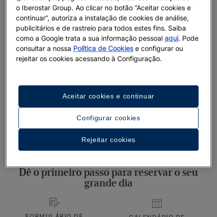
o Iberostar Group. Ao clicar no botão “Aceitar cookies e
destino ideal para casais que buscam um casamento único,
continuar”, autoriza a instalação de cookies de análise,
repleto de energia, beleza natural e experiências
publicitários e de rastreio para todos estes fins. Saiba
inesquecíveis.
como a Google trata a sua informação pessoal
aqui
. Pode
consultar a nossa
Política de Cookies
e configurar ou
Nossa equipe especializada em organização de casamentos
rejeitar os cookies acessando à Configuração.
estará ao seu lado em cada etapa, garantindo que tudo seja
perfeito para você e seus convidados. Viva uma celebração
mágica em Praia do Forte, onde cada detalhe é pensado para
Aceitar cookies e continuar
criar lembranças inesquecíveis. Com a Iberostar, o seu
casamento no Brasil será muito mais do que um evento: será
Configurar cookies
uma experiência para toda a vida.
Rejeitar cookies
Dê o primeiro passo para reservar o seu
grande dia
FORMULÁRIO DE