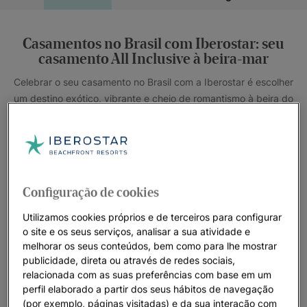
Casamentos no Brasil com Iberostar: seu
casamento All Inclusive à beira-mar
Celebrar o seu casamento no Brasil com a Iberostar é escolher
um destino exótico, vibrante e cheio de romantismo à beira do
Oceano Atlântico. Na Iberostar, cuidamos de cada detalhe
para que você viva uma experiência única em um cenário
paradisíaco, onde natureza e luxo se encontram para criar
momentos inesquecíveis. Nossos hotéis
Iberostar Selection
Praia do Forte
e
Iberostar Waves Bahia
oferecem cenários
Configuração de cookies
perfeitos para dizer “sim”, com praias de areia dourada,
jardins tropicais e uma atmosfera incomparável.
Utilizamos cookies próprios e de terceiros para configurar
o site e os seus serviços, analisar a sua atividade e
Desfrute de um casamento
All Inclusive
feito sob medida, com
melhorar os seus conteúdos, bem como para lhe mostrar
gastronomia de alto nível e um serviço impecável que garante
publicidade, direta ou através de redes sociais,
tranquilidade no seu grande dia. Seja uma cerimônia íntima à
relacionada com as suas preferências com base em um
perfil elaborado a partir dos seus hábitos de navegação
beira-mar ou uma grande celebração, nossos espaços se
(por exemplo, páginas visitadas) e da sua interação com
adaptam a todos os estilos e necessidades. O Brasil é o