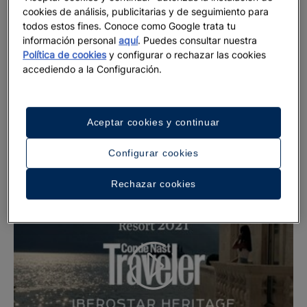
UNESCO en 1979.
cookies de análisis, publicitarias y de seguimiento para
todos estos fines. Conoce como Google trata tu
Montenegro es un importante destino ecológico en el
información personal
aquí
. Puedes consultar nuestra
Mediterráneo para Grupo Iberostar. Presente desde 2005,
Política de cookies
y configurar o rechazar las cookies
contamos actualmente con 4 hoteles situados en las villas de
accediendo a la Configuración.
Perast, Herceg Novi y Budva, desde los que se puede
descubrir la belleza natural y la riqueza histórico-cultural del
país.
Aceptar cookies y continuar
Configurar cookies
Rechazar cookies