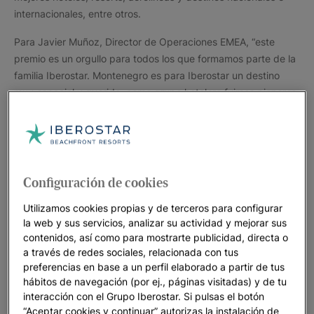
internacionales, entre otros.
Para Javier Muñoz, Director de Operaciones EMEA, “este
premio es un orgullo para todos los que formamos parte de la
familia Iberostar. Montenegro es para Iberostar un destino
muy especial y querido, como grupo hotelero fuimos pioneros
en asentarnos en este maravilloso país en el año 2005.
Queremos agradecer a Condé Nast este prestigioso
reconocimiento y a todo el equipo de Iberostar Grand Perast
que lo ha hecho posible gracias a su dedicación y empeño”.
Configuración de cookies
Iberostar Heritage Grand Perast, es un hotel de cinco estrellas
único ubicado en un palacio del siglo XVIII renovado con estilo
Utilizamos cookies propias y de terceros para configurar
vanguardista y conservando su arquitectura original. Cuenta
la web y sus servicios, analizar su actividad y mejorar sus
contenidos, así como para mostrarte publicidad, directa o
con una gran personalidad, vinculada a las antiguas familias
a través de redes sociales, relacionada con tus
nobiliarias de Perast y forma parte de nuestro segmento de
preferencias en base a un perfil elaborado a partir de tus
hoteles con historia, Iberostar Heritage. El hotel está situado
hábitos de navegación (por ej., páginas visitadas) y de tu
en una preciosa y pintoresca villa marinera a orillas de la Bahía
interacción con el Grupo Iberostar. Si pulsas el botón
de Kotor que fue declarada Patrimonio de la Humanidad por la
“Aceptar cookies y continuar” autorizas la instalación de