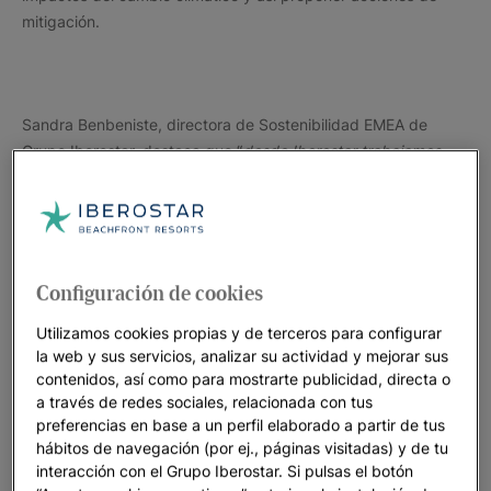
mitigación.
Sandra Benbeniste, directora de Sostenibilidad EMEA de
Grupo Iberostar, destaca que “
desde Iberostar trabajamos
enfocados en aportar soluciones para los mayores desafíos a
los que se enfrentan los océanos y que están basadas en
fortalecer el turismo y demostrar nuestra capacidad para
acelerar el cambio hacia una industria más resiliente.
Queremos que nuestros destinos tengan una mayor
Configuración de cookies
capacidad de regeneración medioambiental y económica, y
Utilizamos cookies propias y de terceros para configurar
que, tanto las comunidades locales como los visitantes,
la web y sus servicios, analizar su actividad y mejorar sus
puedan seguir viviendo y disfrutando de la belleza de
contenidos, así como para mostrarte publicidad, directa o
nuestras costas”.
a través de redes sociales, relacionada con tus
preferencias en base a un perfil elaborado a partir de tus
hábitos de navegación (por ej., páginas visitadas) y de tu
interacción con el Grupo Iberostar. Si pulsas el botón