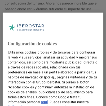
consolidación del turismo. Ahora nos parece increíble que el
pasado enero estuviéramos sufriendo el impacto de una
nueva ola de Covid con sus consiguientes restricciones. La
primavera marcó un punto de inflexión y un cambio de
tendencia que ha superado nuestras expectativas y ha
puesto de manifiesto la resiliencia del sector.
Seguir leyendo
Configuración de cookies
Utilizamos cookies propias y de terceros para configurar
la web y sus servicios, analizar su actividad y mejorar sus
contenidos, así como para mostrarte publicidad, directa o
a través de redes sociales, relacionada con tus
preferencias en base a un perfil elaborado a partir de tus
Iberostar e IHG firman una alianza
hábitos de navegación (por ej., páginas visitadas) y de tu
estratégica para la comercialización de
interacción con el Grupo Iberostar. Si pulsas el botón
resorts y hoteles todo incluido en Caribe,
“Aceptar cookies y continuar” autorizas la instalación de
América, sur de Europa y norte de África
cookies de análisis, publicitarias y de seguimiento para
todos estos fines. Conoce como Google trata tu
Se trata de un acuerdo para comercializar hasta 70 hoteles en
información personal
aquí
. Puedes consultar nuestra
primera línea de playa de nuestro actual portfolio, que se