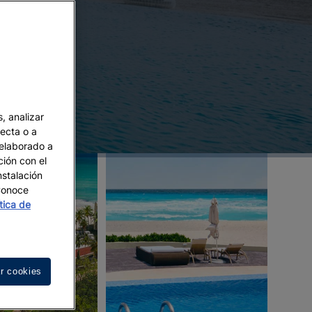
, analizar
recta o a
 elaborado a
ción con el
nstalación
 Conoce
ítica de
r cookies