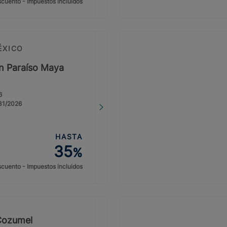
cuento - Impuestos incluidos
ÉXICO
on Paraíso Maya
6
/31/2026
HASTA
35
%
cuento - Impuestos incluidos
Cozumel