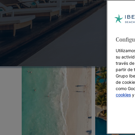
Ofertas destacadas:
Configu
Utilizamo
su activi
través de
partir de 
Grupo Iber
de cookie
como Goog
cookies
y 