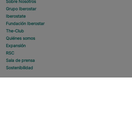
Sobre Nosotros
Grupo Iberostar
Iberostate
Fundación Iberostar
The-Club
Quiénes somos
Expansión
RSC
Sala de prensa
Sostenibilidad
Contacto
DESCUBRE HOTELES
Llamar
Información Legal