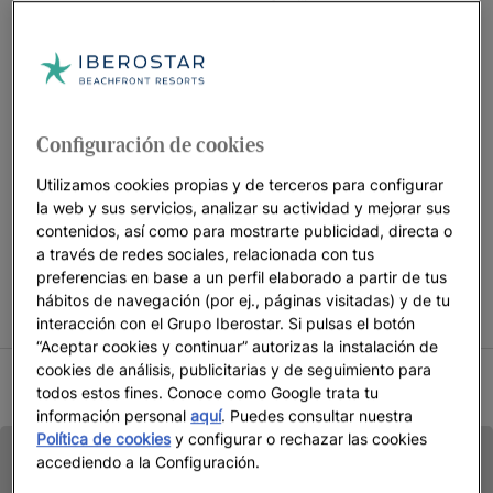
descanso en familia.
Prepárate para descubrir todos los hoteles familiares en
primera línea de playa, así como todas las ventajas que te
ofrecen.
Configuración de cookies
Utilizamos cookies propias y de terceros para configurar
CONDICIONES CAMPAÑA ESTANCIA DE NIÑOS GRATIS
la web y sus servicios, analizar su actividad y mejorar sus
contenidos, así como para mostrarte publicidad, directa o
Niños acompañados de 2 adultos con estancia gratis solo en
a través de redes sociales, relacionada con tus
habitaciones seleccionadas. Promoción sujeta a disponibilidad
preferencias en base a un perfil elaborado a partir de tus
en las fechas indicadas. Iberostar se reserva el derecho a
hábitos de navegación (por ej., páginas visitadas) y de tu
modificar o cancelar parte o el total de la promoción.
interacción con el Grupo Iberostar. Si pulsas el botón
“Aceptar cookies y continuar” autorizas la instalación de
cookies de análisis, publicitarias y de seguimiento para
CONDICIONES VERANO 2026
todos estos fines. Conoce como Google trata tu
información personal
aquí
. Puedes consultar nuestra
Política de cookies
y configurar o rechazar las cookies
accediendo a la Configuración.