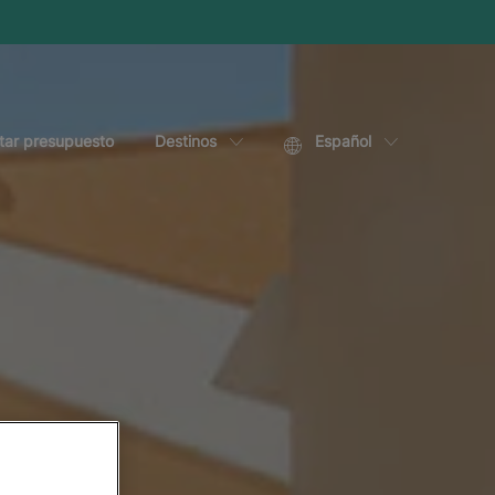
itar presupuesto
Destinos
Español