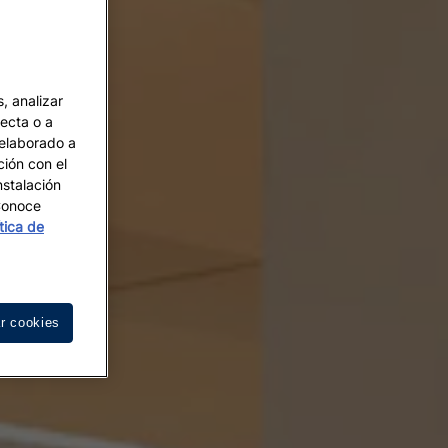
, analizar
recta o a
 elaborado a
ción con el
nstalación
 Conoce
ítica de
r cookies