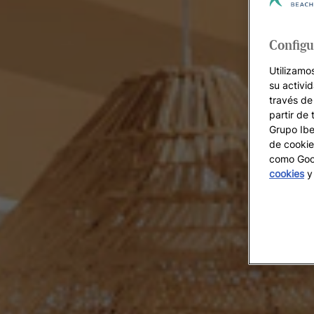
Configu
Utilizamo
su activi
través de
partir de 
Grupo Iber
de cookie
como Goog
cookies
y 